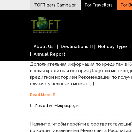
Skip
TOFTigers Campaign
For Travellers
For B
to
Sustaining our world
content
TOFTigers
About Us
Destinations
Holiday Type
Annual Report
Дополнительная информация по кредитам в Каз
плохая кредитная история Дадут ли мне креди
кредитной историей Рекомендации по получе
случаях у человека может […]
Read More
Posted in
Микрокредит
Нажмите, чтобы перейти в соответствующий
по кредиту наличными Меню сайта Рассчитай