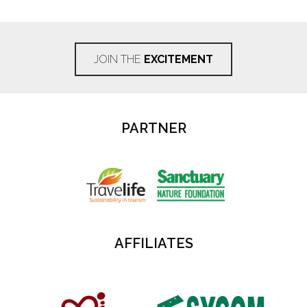
JOIN THE
EXCITEMENT
PARTNER
AFFILIATES