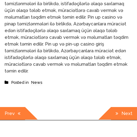
təmizlənmələri ilə birlikdə, istifadəçilərlə əlaqə saxlamaq
üçün əlaqə tələb etmək, müraciətlərə cavab vermək və
məlumatları təqdim etmək təmin edilir. Pin up casino və
pinap təmizlənmələri ilə birlikdə, Azərbaycanlara müraciət
edən istifadəçilərlə əlaqə saxlamaq üçün əlaqə tələb
etmək, müraciətlərə cavab vermək və məlumatları təqdim
etmək təmin edilir. Pin up və pin-up casino giriş
təmizlənmələri ilə birlikdə, Azərbaycanlara müraciət edən
istifadəçilərlə əlaqə saxlamaq üçün əlaqə tələb etmək,
müraciətlərə cavab vermək və məlumatları təqdim etmək
təmin edilir.
Posted in
News
Post
Prev
Next
navigation