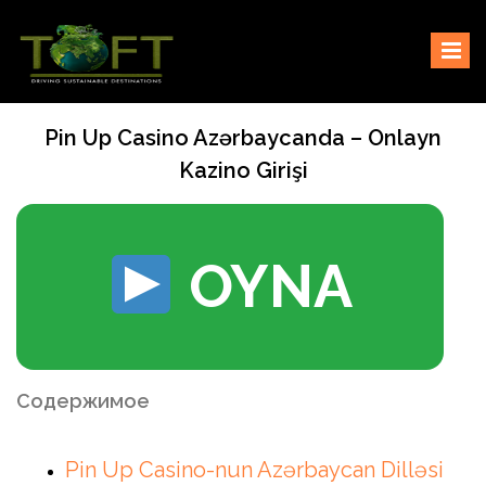
Skip
Sustaining our world
TOFTigers
to
content
Pin Up Casino Azərbaycanda – Onlayn
Kazino Girişi
OYNA
Содержимое
Pin Up Casino-nun Azərbaycan Dilləsi