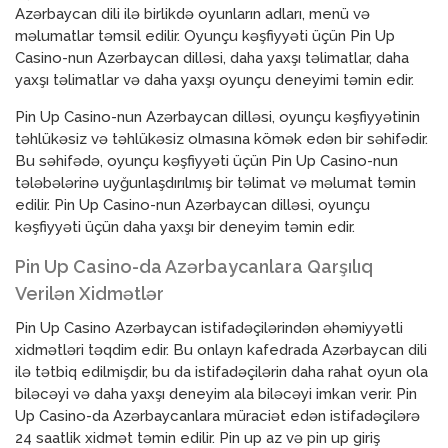
Azərbaycan dili ilə birlikdə oyunların adları, menü və
məlumatlar təmsil edilir. Oyunçu kəşfiyyəti üçün Pin Up
Casino-nun Azərbaycan dilləsi, daha yaxşı təlimatlar, daha
yaxşı təlimatlar və daha yaxşı oyunçu deneyimi təmin edir.
Pin Up Casino-nun Azərbaycan dilləsi, oyunçu kəşfiyyətinin
təhlükəsiz və təhlükəsiz olmasına kömək edən bir səhifədir.
Bu səhifədə, oyunçu kəşfiyyəti üçün Pin Up Casino-nun
tələbələrinə uyğunlaşdırılmış bir təlimat və məlumat təmin
edilir. Pin Up Casino-nun Azərbaycan dilləsi, oyunçu
kəşfiyyəti üçün daha yaxşı bir deneyim təmin edir.
Pin Up Casino-da Azərbaycanlara Qarşılıq
Verilən Xidmətlər
Pin Up Casino Azərbaycan istifadəçilərindən əhəmiyyətli
xidmətləri təqdim edir. Bu onlayn kafedrada Azərbaycan dili
ilə tətbiq edilmişdir, bu da istifadəçilərin daha rahat oyun ola
biləcəyi və daha yaxşı deneyim ala biləcəyi imkan verir. Pin
Up Casino-da Azərbaycanlara müraciət edən istifadəçilərə
24 saatlik xidmət təmin edilir. Pin up az və pin up giriş