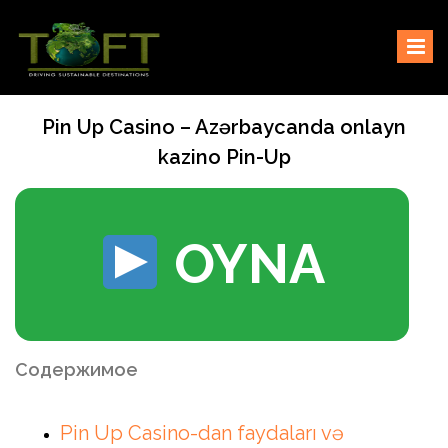
Skip
Sustaining our world
TOFTigers
to
content
Pin Up Casino – Azərbaycanda onlayn
kazino Pin-Up
OYNA
Содержимое
Pin Up Casino-dan faydaları və