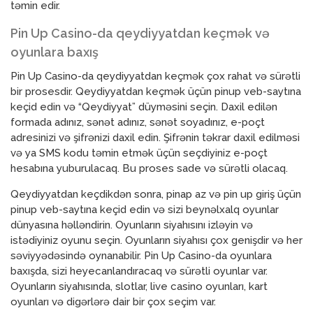
təmin edir.
Pin Up Casino-da qeydiyyatdan keçmək və
oyunlara baxış
Pin Up Casino-da qeydiyyatdan keçmək çox rahat və sürətli
bir prosesdir. Qeydiyyatdan keçmək üçün pinup veb-saytına
keçid edin və “Qeydiyyat” düyməsini seçin. Daxil edilən
formada adınız, sənət adınız, sənət soyadınız, e-poçt
adresinizi və şifrənizi daxil edin. Şifrənin təkrar daxil edilməsi
və ya SMS kodu təmin etmək üçün seçdiyiniz e-poçt
hesabına yuburulacaq. Bu proses sade və sürətli olacaq.
Qeydiyyatdan keçdikdən sonra, pinap az və pin up giriş üçün
pinup veb-saytına keçid edin və sizi beynəlxalq oyunlar
dünyasına həlləndirin. Oyunların siyahısını izləyin və
istədiyiniz oyunu seçin. Oyunların siyahısı çox genişdir və her
səviyyədəsində oynanabilir. Pin Up Casino-da oyunlara
baxışda, sizi heyecanlandıracaq və sürətli oyunlar var.
Oyunların siyahısında, slotlar, live casino oyunları, kart
oyunları və digərlərə dair bir çox seçim var.