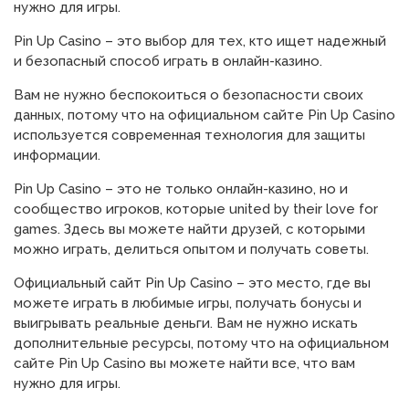
нужно для игры.
Pin Up Casino – это выбор для тех, кто ищет надежный
и безопасный способ играть в онлайн-казино.
Вам не нужно беспокоиться о безопасности своих
данных, потому что на официальном сайте Pin Up Casino
используется современная технология для защиты
информации.
Pin Up Casino – это не только онлайн-казино, но и
сообщество игроков, которые united by their love for
games. Здесь вы можете найти друзей, с которыми
можно играть, делиться опытом и получать советы.
Официальный сайт Pin Up Casino – это место, где вы
можете играть в любимые игры, получать бонусы и
выигрывать реальные деньги. Вам не нужно искать
дополнительные ресурсы, потому что на официальном
сайте Pin Up Casino вы можете найти все, что вам
нужно для игры.