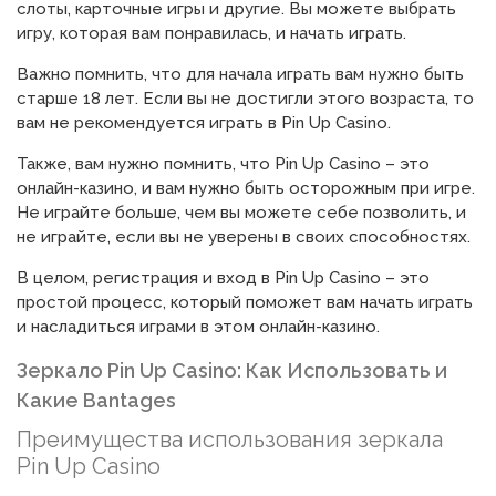
слоты, карточные игры и другие. Вы можете выбрать
игру, которая вам понравилась, и начать играть.
Важно помнить, что для начала играть вам нужно быть
старше 18 лет. Если вы не достигли этого возраста, то
вам не рекомендуется играть в Pin Up Casino.
Также, вам нужно помнить, что Pin Up Casino – это
онлайн-казино, и вам нужно быть осторожным при игре.
Не играйте больше, чем вы можете себе позволить, и
не играйте, если вы не уверены в своих способностях.
В целом, регистрация и вход в Pin Up Casino – это
простой процесс, который поможет вам начать играть
и насладиться играми в этом онлайн-казино.
Зеркало Pin Up Casino: Как Использовать и
Какие Вantages
Преимущества использования зеркала
Pin Up Casino