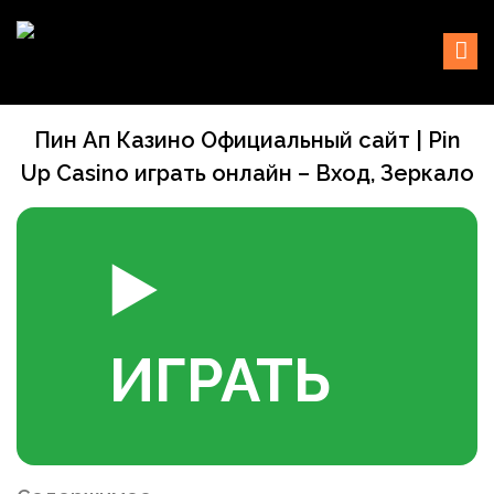
Skip
Sustaining our world
TOFTigers
to
content
Пин Ап Казино Официальный сайт | Pin
Up Casino играть онлайн – Вход, Зеркало
▶️
ИГРАТЬ