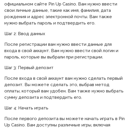
официальном сайте Pin Up Casino. Вам нужно ввести
свои личные данные, такие как имя, фамилия, дата
рождения и адрес электронной почты. Вам также
нужно выбрать пароль и подтвердить его.
Шаг 2: Ввод данных
После регистрации вам нужно ввести данные для
входа в свой аккаунт. Вам нужно ввести свой логин и
пароль, которые вы выбрали при регистрации.
Шаг 3: Первый депозит
После входа в свой аккаунт вам нужно сделать первый
депозит. Вы можете сделать это, выбрав метод
оплаты, который вам удобен. Вам также нужно выбрать
сумму депозита и подтвердить его.
Шаг 4: Начать играть
После первого депозита вы можете начать играть в Pin
Up Casino. Вам доступны различные игры, включая