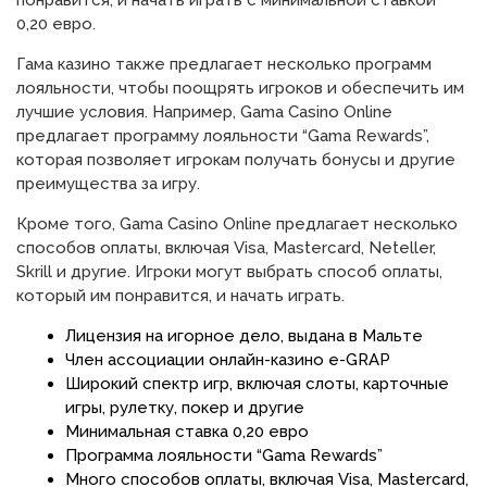
понравится, и начать играть с минимальной ставкой
0,20 евро.
Гама казино также предлагает несколько программ
лояльности, чтобы поощрять игроков и обеспечить им
лучшие условия. Например, Gama Casino Online
предлагает программу лояльности “Gama Rewards”,
которая позволяет игрокам получать бонусы и другие
преимущества за игру.
Кроме того, Gama Casino Online предлагает несколько
способов оплаты, включая Visa, Mastercard, Neteller,
Skrill и другие. Игроки могут выбрать способ оплаты,
который им понравится, и начать играть.
Лицензия на игорное дело, выдана в Мальте
Член ассоциации онлайн-казино e-GRAP
Широкий спектр игр, включая слоты, карточные
игры, рулетку, покер и другие
Минимальная ставка 0,20 евро
Программа лояльности “Gama Rewards”
Много способов оплаты, включая Visa, Mastercard,