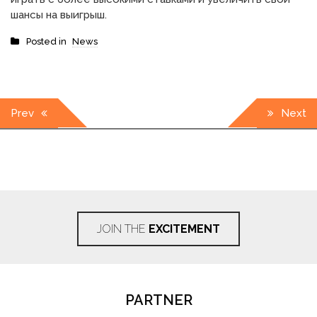
шансы на выигрыш.
Posted in
News
Post
Prev
Next
navigation
JOIN THE
EXCITEMENT
PARTNER