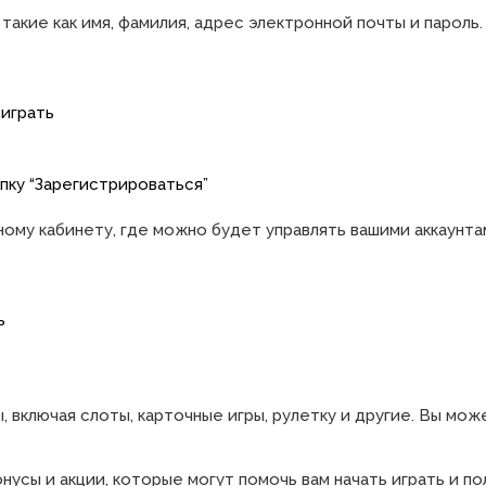
такие как имя, фамилия, адрес электронной почты и пароль.
 играть
пку “Зарегистрироваться”
ному кабинету, где можно будет управлять вашими аккаунта
ь
, включая слоты, карточные игры, рулетку и другие. Вы може
бонусы и акции, которые могут помочь вам начать играть и 