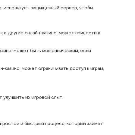
но, использует защищенный сервер, чтобы
ак и другие онлайн-казино, может привести к
казино, может быть мошенническим, если
н-казино, может ограничивать доступ к играм,
т улучшить их игровой опыт.
о простой и быстрый процесс, который займет