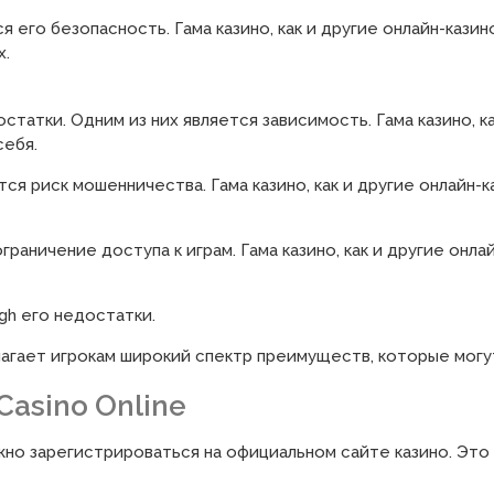
 его безопасность. Гама казино, как и другие онлайн-кази
х.
статки. Одним из них является зависимость. Гама казино, к
себя.
ся риск мошенничества. Гама казино, как и другие онлайн-
аничение доступа к играм. Гама казино, как и другие онлай
gh его недостатки.
едлагает игрокам широкий спектр преимуществ, которые могу
Casino Online
нужно зарегистрироваться на официальном сайте казино. Эт