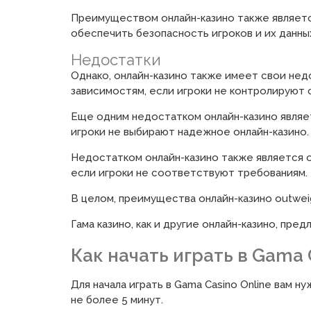
Преимуществом онлайн-казино также является
обеспечить безопасность игроков и их данны
Недостатки
Однако, онлайн-казино также имеет свои недо
зависимостям, если игроки не контролируют 
Еще одним недостатком онлайн-казино являет
игроки не выбирают надежное онлайн-казино.
Недостатком онлайн-казино также является огр
если игроки не соответствуют требованиям.
В целом, преимущества онлайн-казино outwei
Гама казино, как и другие онлайн-казино, пр
Как начать играть в Gama 
Для начала играть в Gama Casino Online вам 
не более 5 минут.