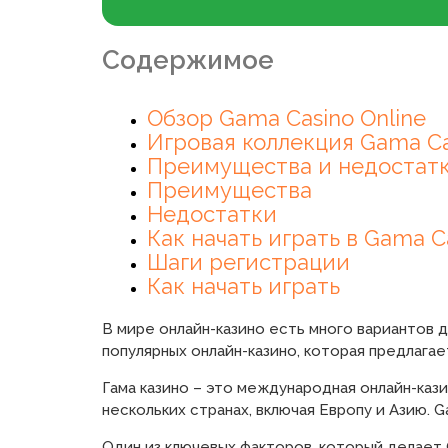
Содержимое
Обзор Gama Casino Online
Игровая коллекция Gama Ca
Преимущества и недостатк
Преимущества
Недостатки
Как начать играть в Gama C
Шаги регистрации
Как начать играть
В мире онлайн-казино есть много вариантов д
популярных онлайн-казино, которая предлагает
Гама казино – это международная онлайн-кази
нескольких странах, включая Европу и Азию. G
Один из ключевых факторов, который делает G