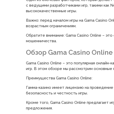
с ведущими разработчиками игр, такими как N
высококачественные игры.
Важно: перед началом игры на Gama Casino On
возрастным ограничениям.
Обратите внимание: Gama Casino Online – это
мошенничества.
Обзор Gama Casino Online
Gama Casino Online – это популярная онлайн-к
игр. В этом обзоре мы рассмотрим основные 
Преимущества Gama Casino Online:
Гамма-казино имеет лицензию на проведени
безопасность и честность игры.
Кроме того, Gama Casino Online предлагает и
предложения.