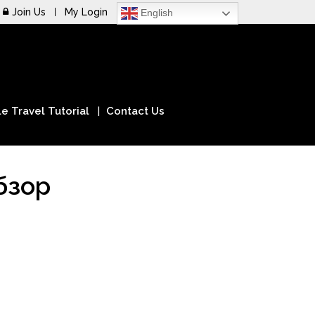
Join Us
My Login
English
e Travel Tutorial
Contact Us
бзор