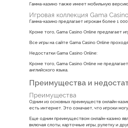
Гамма-казино также имеет мобильную версию, 
Игровая коллекция Gama Casino
Гамма-казино предлагает игрокам более 1 000
Кроме того, Gama Casino Online предлагает иг
Все игры на сайте Gama Casino Online прохо
Недостатки Gama Casino Online:
Кроме того, Gama Casino Online не предлагае
английского языка.
Преимущества и недостат
Преимущества
Одним из основных преимуществ онлайн-казино
есть интернет. Это означает, что игроки могу
Еще одним преимуществом онлайн-казино являе
включая слоты, карточные игры, рулетку и дру