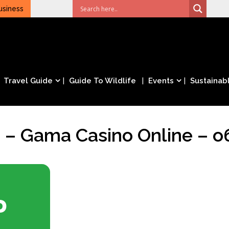
usiness
Travel Guide
Guide To Wildlife
Events
Sustainabl
 – Gama Casino Online – о
Ь