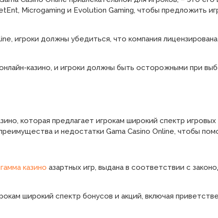
etEnt, Microgaming и Evolution Gaming, чтобы предложить и
line, игроки должны убедиться, что компания лицензирован
 онлайн-казино, и игроки должны быть осторожными при выб
азино, которая предлагает игрокам широкий спектр игровых 
преимущества и недостатки Gama Casino Online, чтобы пом
е
гамма казино
азартных игр, выдана в соответствии с зако
грокам широкий спектр бонусов и акций, включая приветств