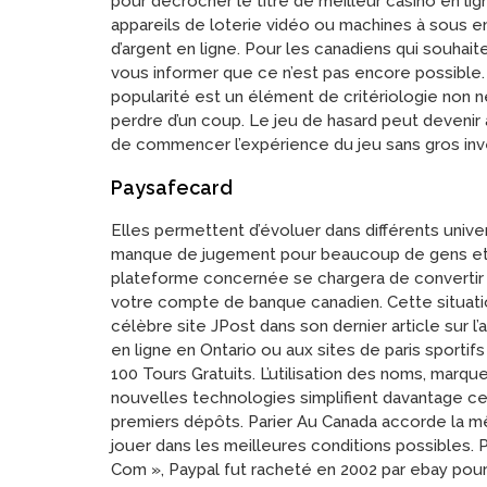
pour décrocher le titre de meilleur casino en li
appareils de loterie vidéo ou machines à sous en
d’argent en ligne. Pour les canadiens qui souha
vous informer que ce n’est pas encore possible. 
popularité est un élément de critériologie non n
perdre d’un coup. Le jeu de hasard peut devenir
de commencer l’expérience du jeu sans gros in
Paysafecard
Elles permettent d’évoluer dans différents unive
manque de jugement pour beaucoup de gens et do
plateforme concernée se chargera de convertir 
votre compte de banque canadien. Cette situatio
célèbre site JPost dans son dernier article sur l’
en ligne en Ontario ou aux sites de paris sporti
100 Tours Gratuits. L’utilisation des noms, ma
nouvelles technologies simplifient davantage ces 
premiers dépôts. Parier Au Canada accorde la m
jouer dans les meilleures conditions possibles. P
Com », Paypal fut racheté en 2002 par ebay pour 