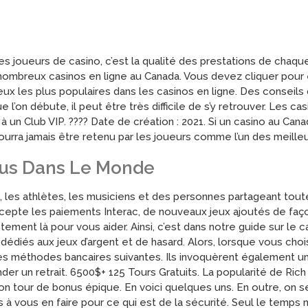
s joueurs de casino, c’est la qualité des prestations de chaque
nombreux casinos en ligne au Canada. Vous devez cliquer pour e
x les plus populaires dans les casinos en ligne. Des conseils 
que l’on débute, il peut être très difficile de s’y retrouver. Les 
à un Club VIP. ????️ Date de création : 2021. Si un casino au Can
urra jamais être retenu par les joueurs comme l’un des meill
nus Dans Le Monde
, les athlètes, les musiciens et des personnes partageant tout
cepte les paiements Interac, de nouveaux jeux ajoutés de faç
ement là pour vous aider. Ainsi, c’est dans notre guide sur le 
 dédiés aux jeux d’argent et de hasard. Alors, lorsque vous ch
n des méthodes bancaires suivantes. Ils invoquèrent également 
er un retrait. 6500$+ 125 Tours Gratuits. La popularité de Ric
n tour de bonus épique. En voici quelques uns. En outre, on se
 à vous en faire pour ce qui est de la sécurité. Seul le temps 