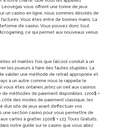
r a notre charte. Que vous les appeliez
 et Leovegas vous offrent une tonne de jeux
 sur un casino en ligne, nous sommes désolés de
e facturés. Vous êtes entre de bonnes mains. La
plateforme d’e casino. Vous pouvez donc tout
e Microgaming, ce qui permet aux nouveaux venus
ntes et maintes fois que l’alcool conduit à un
 les joueurs à faire des fautes stupides. La
e valider une méthode de retrait appropriée et
pays à un autre comme nous le rappelle le
Si vous êtes ontarien, jetez un oeil aux casinos
plie de méthodes de paiement disponibles. 1200$ +
 À côté des modes de paiement classique, les
é d’un site de jeux avant d’effectuer vos
s une section casino pour vous permettre de
aux cartes à gratter. 1500$ + 123 Tours Gratuits.
 dans notre guide sur le casino que vous allez