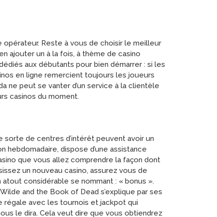
 opérateur. Reste à vous de choisir le meilleur
n ajouter un à la fois, à thème de casino
dédiés aux débutants pour bien démarrer : si les
casinos en ligne remercient toujours les joueurs
ada ne peut se vanter d’un service à la clientèle
eurs casinos du moment.
e sorte de centres d’intérêt peuvent avoir un
on hebdomadaire, dispose d’une assistance
casino que vous allez comprendre la façon dont
oisissez un nouveau casino, assurez vous de
un atout considérable se nommant : « bonus ».
h Wilde and the Book of Dead s’explique par ses
 régale avec les tournois et jackpot qui
nous le dira. Cela veut dire que vous obtiendrez