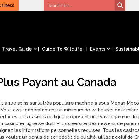
usiness
Travel Guide
Guide To Wildlife
Events
Sustainabl
 Plus Payant au Canada
t à 100 spins sur la très populaire machine à sous Megah Moola
Vous avez généralement un minimum de 24 heures pour miser vo
interfaces. Les casinos en ligne proposent une vaste gamme de p
on casino en ligne se doit. ✦ La diversité des moyens de paiem
eignez les informations personnelles requises. Tous les casin
us voulez un bonus de 1er dépôt de qualité, utilisez celui de C