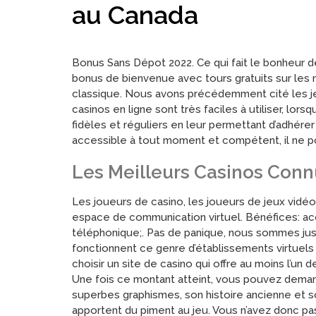
au Canada
Bonus Sans Dépot 2022. Ce qui fait le bonheur de
bonus de bienvenue avec tours gratuits sur les 
classique. Nous avons précédemment cité les jeu
casinos en ligne sont très faciles à utiliser, lors
fidèles et réguliers en leur permettant d’adhérer 
accessible à tout moment et compétent, il ne po
Les Meilleurs Casinos Con
Les joueurs de casino, les joueurs de jeux vidéo
espace de communication virtuel. Bénéfices: ac
téléphonique;. Pas de panique, nous sommes just
fonctionnent ce genre d’établissements virtuels
choisir un site de casino qui offre au moins l’u
Une fois ce montant atteint, vous pouvez demand
superbes graphismes, son histoire ancienne et so
apportent du piment au jeu. Vous n’avez donc pas