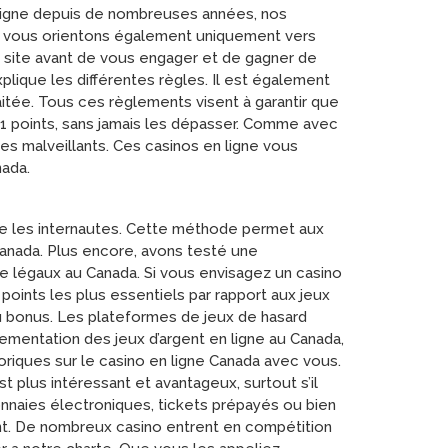
n ligne depuis de nombreuses années, nos
us vous orientons également uniquement vers
un site avant de vous engager et de gagner de
lique les différentes règles. Il est également
itée. Tous ces règlements visent à garantir que
1 points, sans jamais les dépasser. Comme avec
es malveillants. Ces casinos en ligne vous
nada.
rbe les internautes. Cette méthode permet aux
anada. Plus encore, avons testé une
e légaux au Canada. Si vous envisagez un casino
points les plus essentiels par rapport aux jeux
du bonus. Les plateformes de jeux de hasard
ementation des jeux d’argent en ligne au Canada,
riques sur le casino en ligne Canada avec vous.
 plus intéressant et avantageux, surtout s’il
 monnaies électroniques, tickets prépayés ou bien
nt. De nombreux casino entrent en compétition