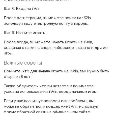
Шаг 5: Вход на 1Win
После регистрации, вы можете войти на 1Win,
используя вашу электронную почту и пароль.
Шаг 6: Начните играть
После входа, вы можете начать играть на 1Win,
создавая ставки на спорт, киберспорт, казино и другие
игры.
Важные советы
Помните, что для начала играть на 1Win, вам нужно быть
старше 18 лет.
Также, убедитесь, что вы читаете и понимаете
условия использования 1Win, перед началом игры.
Если у вас возникнут вопросы или проблемы, вы
можете обратиться к поддержке 1Win, используя
форму обратной связи на официальном сайте.