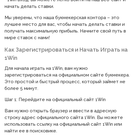
начать делать ставки.
Мы уверены, что наша букмекерская контора – это
лучшее место для вас, чтобы начать делать ставки и
получать максимальную прибыль. Начните свой путь в
мире ставок с нами!
Как Зарегистрироваться и Начать Играть на
1Win
Для начала играть на 1Win, вам нужно
зарегистрироваться на официальном сайте букмекера.
Это простой и быстрый процесс, который займет не
более 5 минут.
Шаг 1: Перейдите на официальный сайт 1Win
Вам нужно открыть браузер и ввести в адресную
строку адрес официального сайта 1Win. Вы можете
использовать ссылку на официальный сайт 1Win или
найти ее в поисковике.