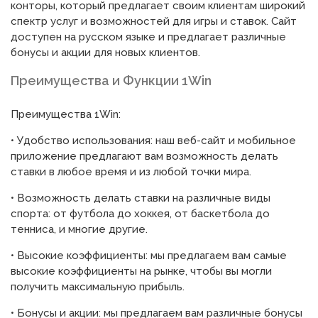
конторы, который предлагает своим клиентам широкий
спектр услуг и возможностей для игры и ставок. Сайт
доступен на русском языке и предлагает различные
бонусы и акции для новых клиентов.
Преимущества и Функции 1Win
Преимущества 1Win:
• Удобство использования: наш веб-сайт и мобильное
приложение предлагают вам возможность делать
ставки в любое время и из любой точки мира.
• Возможность делать ставки на различные виды
спорта: от футбола до хоккея, от баскетбола до
тенниса, и многие другие.
• Высокие коэффициенты: мы предлагаем вам самые
высокие коэффициенты на рынке, чтобы вы могли
получить максимальную прибыль.
• Бонусы и акции: мы предлагаем вам различные бонусы