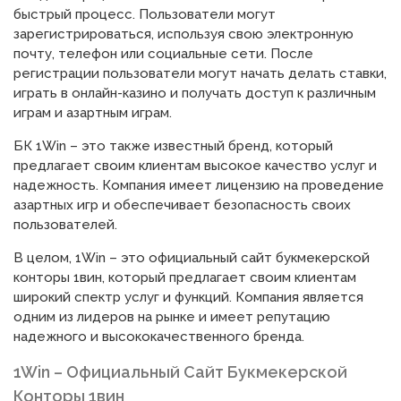
быстрый процесс. Пользователи могут
зарегистрироваться, используя свою электронную
почту, телефон или социальные сети. После
регистрации пользователи могут начать делать ставки,
играть в онлайн-казино и получать доступ к различным
играм и азартным играм.
БК 1Win – это также известный бренд, который
предлагает своим клиентам высокое качество услуг и
надежность. Компания имеет лицензию на проведение
азартных игр и обеспечивает безопасность своих
пользователей.
В целом, 1Win – это официальный сайт букмекерской
конторы 1вин, который предлагает своим клиентам
широкий спектр услуг и функций. Компания является
одним из лидеров на рынке и имеет репутацию
надежного и высококачественного бренда.
1Win – Официальный Сайт Букмекерской
Конторы 1вин