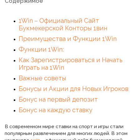
Содержимое
1Win – Официальный Сайт
Букмекерской Конторы 1вин
Преимущества и Функции 1Win
Функции 1Win:
Как Зарегистрироваться и Начать
Играть на 1Win
Важные советы
Бонусы и Акции для Новых Игроков
Бонус на первый депозит
Бонус на каждую ставку
В современном мире ставки на спорт и игры стали
популярным развлечением для многих людей. В этом