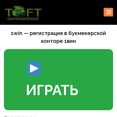
Skip
Sustaining our world
TOFTigers
to
content
1win — регистрация в букмекерской
конторе 1вин
ИГРАТЬ