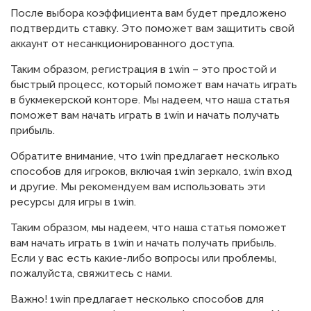
После выбора коэффициента вам будет предложено
подтвердить ставку. Это поможет вам защитить свой
аккаунт от несанкционированного доступа.
Таким образом, регистрация в 1win – это простой и
быстрый процесс, который поможет вам начать играть
в букмекерской конторе. Мы надеем, что наша статья
поможет вам начать играть в 1win и начать получать
прибыль.
Обратите внимание, что 1win предлагает несколько
способов для игроков, включая 1win зеркало, 1win вход
и другие. Мы рекомендуем вам использовать эти
ресурсы для игры в 1win.
Таким образом, мы надеем, что наша статья поможет
вам начать играть в 1win и начать получать прибыль.
Если у вас есть какие-либо вопросы или проблемы,
пожалуйста, свяжитесь с нами.
Важно! 1win предлагает несколько способов для