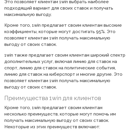
Это позволяет клиентам 1win выбрать наиболее
подходящий вариант для своих ставок и получать
максимальную выгоду.
Кроме того, 1win предлагает своим клиентам высокие
коэффициенты, которые могут достигать 95%. Это
позволяет клиентам 1win получать максимальную
выгоду от своих ставок.
1win также предлагает своим клиентам широкий спектр
дополнительных услуг, включая линию для ставок на
спорт, линию для ставок на политические события,
линию для ставок на киберспорт и многие другие. Это
позволяет клиентам 1win получать максимальную
выгоду от своих ставок.
Преимущества 1win для клиентов
Кроме того, 1win предлагает своим клиентам
несколько преимуществ, которые могут помочь им
получать максимальную выгоду от своих ставок.
Некоторые из этих преимуществ включают: