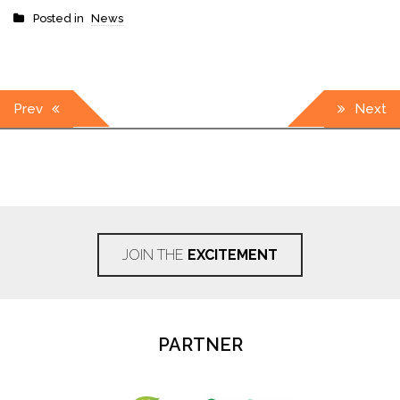
Posted in
News
Post
Prev
Next
navigation
JOIN THE
EXCITEMENT
PARTNER