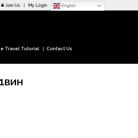
Join Us
My Login
English
e Travel Tutorial
Contact Us
1вин