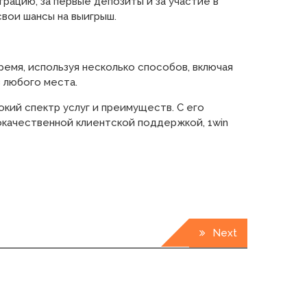
трацию, за первые депозиты и за участие в
свои шансы на выигрыш.
емя, используя несколько способов, включая
з любого места.
окий спектр услуг и преимуществ. С его
окачественной клиентской поддержкой, 1win
Next