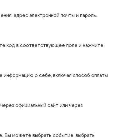
ения, адрес электронной почты и пароль.
ите код в соответствующее поле и нажмите
е информацию о себе, включая способ оплаты
н через официальный сайт или через
ие. Вы можете выбрать событие, выбрать