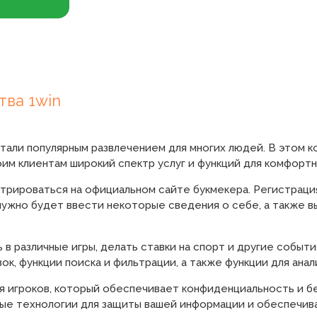
ва 1win
стали популярным развлечением для многих людей. В этом 
оим клиентам широкий спектр услуг и функций для комфортн
стрироваться на официальном сайте букмекера. Регистрация
нужно будет ввести некоторые сведения о себе, а также вы
в различные игры, делать ставки на спорт и другие события
вок, функции поиска и фильтрации, а также функции для ана
ля игроков, который обеспечивает конфиденциальность и 
ые технологии для защиты вашей информации и обеспечива