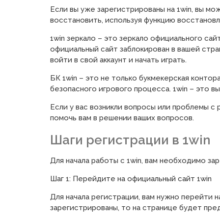
Если вы уже зарегистрированы на 1win, вы мож
восстановить, используя функцию восстановл
1win зеркало – это зеркало официального сай
официальный сайт заблокирован в вашей стран
войти в свой аккаунт и начать играть.
БК 1win – это не только букмекерская контор
безопасного игрового процесса. 1win – это в
Если у вас возникли вопросы или проблемы с
помочь вам в решении ваших вопросов.
Шаги регистрации в 1win
Для начала работы с 1win, вам необходимо за
Шаг 1: Перейдите на официальный сайт 1win
Для начала регистрации, вам нужно перейти на
зарегистрированы, то на странице будет пр