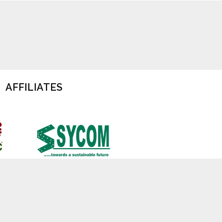
AFFILIATES
cy
Terms of Use
Jobs at TOFTigers
Contact Us