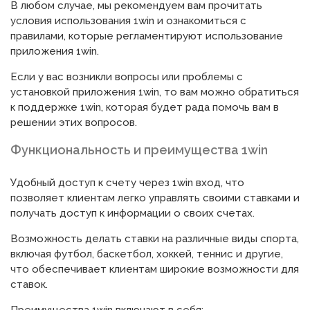
В любом случае, мы рекомендуем вам прочитать
условия использования 1win и ознакомиться с
правилами, которые регламентируют использование
приложения 1win.
Если у вас возникли вопросы или проблемы с
установкой приложения 1win, то вам можно обратиться
к поддержке 1win, которая будет рада помочь вам в
решении этих вопросов.
Функциональность и преимущества 1win
Удобный доступ к счету через 1win вход, что
позволяет клиентам легко управлять своими ставками и
получать доступ к информации о своих счетах.
Возможность делать ставки на различные виды спорта,
включая футбол, баскетбол, хоккей, теннис и другие,
что обеспечивает клиентам широкие возможности для
ставок.