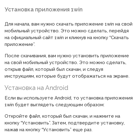
Установка приложения 1win
Для начала, вам нужно скачать приложение 1win на свой
мобильный устройство. Это можно сделать, перейдя
на официальный сайт 1win и кликнув на кнопку “Скачать
приложение”.
После скачивания, вам нужно установить приложение
на свой мобильный устройство. Это можно сделать,
открыв файл, который был скачан, и следуя
инструкциям, которые будут отображаться на экране.
Установка на Android
Если вы используете Android, то установка приложения
1win будет выглядеть следующим образом:
Откройте файл, который был скачан, и нажмите на
кнопку “Установить”. Затем, подтвердите установку,
нажав на кнопку “Установить” еще раз.