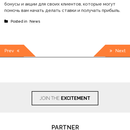
бонусы и акции для своих клиентов, которые могут
помочь вам начать делать ставки и получать прибыль.
Posted in
News
Post
Prev
Next
navigation
JOIN THE
EXCITEMENT
PARTNER