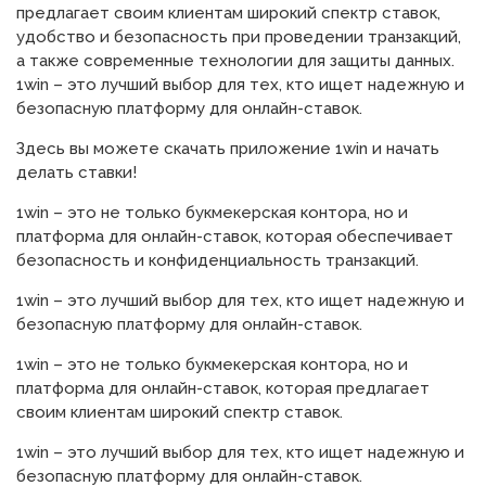
предлагает своим клиентам широкий спектр ставок,
удобство и безопасность при проведении транзакций,
а также современные технологии для защиты данных.
1win – это лучший выбор для тех, кто ищет надежную и
безопасную платформу для онлайн-ставок.
Здесь вы можете скачать приложение 1win и начать
делать ставки!
1win – это не только букмекерская контора, но и
платформа для онлайн-ставок, которая обеспечивает
безопасность и конфиденциальность транзакций.
1win – это лучший выбор для тех, кто ищет надежную и
безопасную платформу для онлайн-ставок.
1win – это не только букмекерская контора, но и
платформа для онлайн-ставок, которая предлагает
своим клиентам широкий спектр ставок.
1win – это лучший выбор для тех, кто ищет надежную и
безопасную платформу для онлайн-ставок.