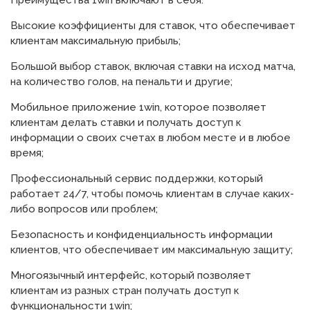
Преимущества 1win включают в себя:
Высокие коэффициенты для ставок, что обеспечивает
клиентам максимальную прибыль;
Большой выбор ставок, включая ставки на исход матча,
на количество голов, на пенальти и другие;
Мобильное приложение 1win, которое позволяет
клиентам делать ставки и получать доступ к
информации о своих счетах в любом месте и в любое
время;
Профессиональный сервис поддержки, который
работает 24/7, чтобы помочь клиентам в случае каких-
либо вопросов или проблем;
Безопасность и конфиденциальность информации
клиентов, что обеспечивает им максимальную защиту;
Многоязычный интерфейс, который позволяет
клиентам из разных стран получать доступ к
функциональности 1win;