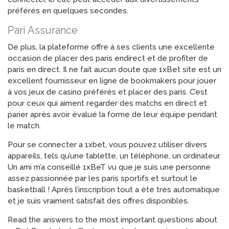
préférés en quelques secondes.
Pari Assurance
De plus, la plateforme offre à ses clients une excellente
occasion de placer des paris endirect et de profiter de
paris en direct. Il ne fait aucun doute que 1xBet site est un
excellent fournisseur en ligne de bookmakers pour jouer
à vos jeux de casino préférés et placer des paris. C’est
pour ceux qui aiment regarder des matchs en direct et
parier après avoir évalué la forme de leur équipe pendant
le match.
Pour se connecter a 1xbet, vous pouvez utiliser divers
appareils, tels qu’une tablette, un téléphone, un ordinateur.
Un ami m’a conseillé 1xBeT vu que je suis une personne
assez passionnée par les paris sportifs et surtout le
basketball ! Après l’inscription tout a été très automatique
et je suis vraiment satisfait des offres disponibles.
Read the answers to the most important questions about