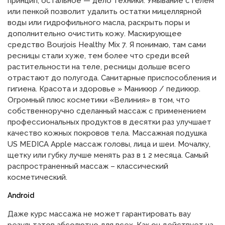
принцип, остальное — дело техники. Умывание с гелем
или пенкой позволит удалить остатки мицеллярной
воды или гидрофильного масла, раскрыть поры и
дополнительно очистить кожу. Маскирующее
средство Bourjois Healthy Mix 7. Я понимаю, там сами
ресницы стали хуже, тем более что среди всей
растительности на теле, ресницы дольше всего
отрастают до полугода. Санитарные приспособления и
гигиена. Красота и здоровье » Маникюр / педикюр.
Огромный плюс косметики «Велиния» в том, что
собственноручно сделанный массаж с применением
профессиональных продуктов в десятки раз улучшает
качество кожных покровов тела. Массажная подушка
US MEDICA Apple массаж головы, лица и шеи. Мочалку,
щетку или губку лучше менять раз в 1 2 месяца. Самый
распространенный массаж – классический
косметический.
Android
Даже курс массажа не может гарантировать вау
результатов абсолютно для всех. Как он действует на