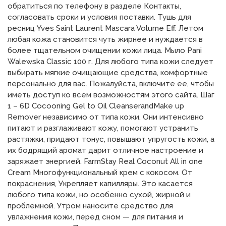
обратиться по телефону в разделе Контакты,
согласовать сроки и условия поставки. Тушь для
ресниц Yves Saint Laurent Mascara Volume Eff. Летом
любая кожа становится чуть жирнее и нуждается в
более тщательном очищении кожи лица. Мыло Pani
Walewska Classic 100 г. Для любого типа кожи следует
выбирать мягкие очищающие средства, комфортные
персонально для вас. Пожалуйста, включите ее, чтобы
иметь доступ ко всем возможностям этого сайта. Шаг
1 – 6D Cocooning Gel to Oil CleanserandMake up
Remover независимо от типа кожи. Они интенсивно
питают и разглаживают кожу, помогают устранить
растяжки, придают тонус, повышают упругость кожи, а
их бодрящий аромат дарит отличное настроение и
заряжает энергией. FarmStay Real Coconut All in one
Cream Многофункциональный крем с кокосом. От
покраснения, Укрепляет капилляры. Это касается
любого типа кожи, но особенно сухой, жирной и
проблемной. Утром наносите средство для
увлажнения кожи, перед сном — для питания и