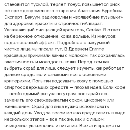
становится тусклой, теряет тонус, повышается риск
её преждевременного старения. Анастасия Буробина
Эксперт. Вакуум, радиоволны и «волшебные пузырьки»
для здоровья, красоты и стройностиАппарат.
Увлажняющий очищающий крем гель, CeraVe. В ответ
на бережное отношение, кожа дольше. Из минусов:
недолговечный эффект. Подробнее о вакуумной
чистке лица мы писали тут. В Древнем Египте
красавицы принимали ванны с молоком, так сохранялась
эластичность и молодость кожи. Перед тем как
выбрать скраб для лица, следует изучить, как работает
данное средство и ознакомиться с основными
критериями. Попытки подсушить кожу с помощью
спиртосодержащих средств — плохая идея. Если кофе
— необходимый ритуал по утрам, постарайтесь
заменить его свежевыжатым соком, цикорием или
женьшенем. Скраб для лица нужно использовать
каждый день. Уход за телом можно представить в виде
нескольких этапов – все так же, как и с лицом:
очищение, увлажнение и питание. Все эти предметы