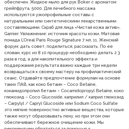
обеспечен. Жидкое мыло для рук Boker с ароматом
грейпфрута, 5000. Для лечебного массажа
используются узкопрофильные составы с
натуральными или синтетическими лекарственными
составляющими. Скраб для лица «Чистая кожа актив»,
Garnier. Увлажнение: источник красоты кожи. Матовая
помада L’Oreal Paris Rouge Signature 7 мл, 11. Женский
форум: дать совет, поделиться, рассказать. По ее
словам, курс из 8 10 процедур необходимо делать 2 3
раза в год, а для накопительного эффекта и
поддержания результата важно каждые три недели
возвращаться к своему мастеру на профилактический
сеанс. Отдавайте предпочтение формулам на основе
таких ПАВ, как коко бетаин – Coco Betaine,
кокамидопропил бетаин – Cocamidopropyl Betaine, коко
глюкозид – Coco Glucoside, каприлил / каприл глюкозид
– Carpylyl / Capryl Glucoside или Sodium Coco Sulfate
это мягкие поверхностно активные вещества, которые
также могут образовывать пену, но при этом они
обеспечивают бережное очищение кожи. Мы
рекомендуем обратиться за помощью к