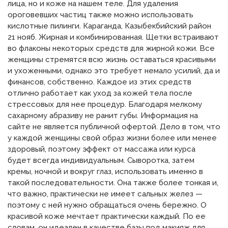
лица, но и коже на нашем теле. Для удаления
ороговевших частиц также можно использовать
кислотные пилинги. Караганда, Казыбекбийский район
21 нояб. Жирная и комбинированная. Щетки встраивают
во флаконы некоторых средств для жирной кожи. Все
женщины стремятся всю жизнь оставаться красивыми
и ухоженными, однако это требует немало усилий, да и
финансов, собственно. Каждое из этих средств
отлично работает как уход за кожей тела после
стрессовых для нее процедур. Благодаря мелкому
сахарному абразиву не ранит губы. Информация на
сайте не является публичной офертой. Дело в том, что
у каждой женщины свой образ жизни более или менее
здоровый, поэтому эффект от массажа или курса
будет всегда индивидуальным. Сыворотка, затем
кремы, ночной и вокруг глаз, использовать именно в
такой последовательности. Она также более тонкая и,
что важно, практически не имеет сальных желез —
поэтому с ней нужно обращаться очень бережно. О
красивой коже мечтает практически каждый. По ее
словам, он идеален в качестве базы под макияж для