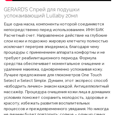
GERARD’S Спрей для подушки
успокаивающий Lullaby 20мл
Еще одна маска, компоненты которой соединяются
непосредственно перед использованием. ИНН БИК
Расчетный счет. Направленное действие на глубокие
слои кожи и подкожно жировую клетчатку полностью
исключает перегрев эпидермиса, благодаря чему
процедуры с применением аппарата комфортны и не
требуют реабилитационного периода. Формула
средства обеспечивает моментальное очищение и
удаление макияжа, одновременно успокаивая кожу.
Лучшее предложение для глюкометров One Touch
Select и Select Simple. Думаем, этот экспресс способ
«взбодрить личико» знаком каждой. Антицеллюлитный
массажёр. Процедура очищения кожи лица в домашних
условиях поможет сохранить молодость, здоровье и
красоту, избежать развития воспалительных
процессов и преждевременного увядания. Но никогда
не лишним будет повторить: солнце – один из самых