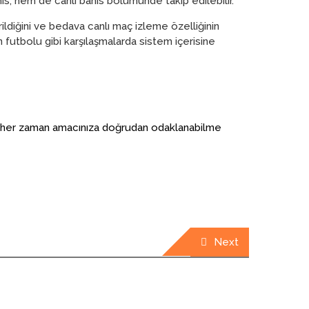
is, hem de canlı bahis bölümünde takip edilebilir.
ldiğini ve bedava canlı maç izleme özelliğinin
 futbolu gibi karşılaşmalarda sistem içerisine
lme, her zaman amacınıza doğrudan odaklanabilme
Next