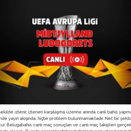
ir şekilde izlenir, izlenen karşılaşma üzerine anında canlı bahis yapm
nde yayın akışında, hiçbir problem bulunmamaktadır. Net bir şekil
ur. Belugabahis canlı maç sonuçları ve canlı maç takipleri gerçek