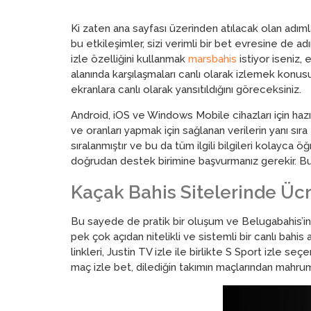
Ki zaten ana sayfası üzerinden atılacak olan adı
bu etkileşimler, sizi verimli bir bet evresine de a
izle özelliğini kullanmak
marsbahis
istiyor iseniz,
alanında karşılaşmaları canlı olarak izlemek konusun
ekranlara canlı olarak yansıtıldığını göreceksiniz.
Android, iOS ve Windows Mobile cihazları için hazı
ve oranları yapmak için sağlanan verilerin yanı sı
sıralanmıştır ve bu da tüm ilgili bilgileri kolayca 
doğrudan destek birimine başvurmanız gerekir. Bu
Kaçak Bahis Sitelerinde Ücre
Bu sayede de pratik bir oluşum ve Belugabahis’in 
pek çok açıdan nitelikli ve sistemli bir canlı bahi
linkleri, Justin TV izle ile birlikte S Sport izle se
maç izle bet, dilediğin takımın maçlarından mahru