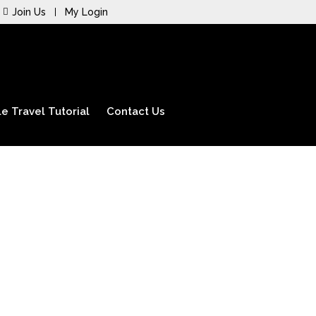
Join Us
My Login
e Travel Tutorial
Contact Us