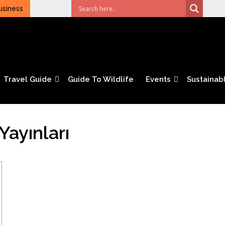
usiness
Travel Guide
Guide To Wildlife
Events
Sustainabl
Yayınları