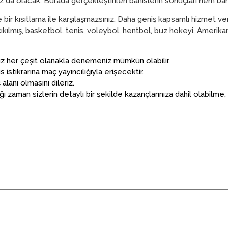
nız da olacak. Burada gerçekleştirilen bahislerin sonuçları hem bah
 kısıtlama ile karşılaşmazsınız. Daha geniş kapsamlı hizmet veri
ıkılmış, basketbol, tenis, voleybol, hentbol, buz hokeyi, Amerikan
ınız her çeşit olanakla denemeniz mümkün olabilir.
s istikrarına maç yayıncılığıyla erişecektir.
alanı olmasını dileriz.
ığı zaman sizlerin detaylı bir şekilde kazançlarınıza dahil olabi