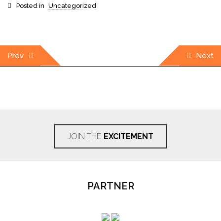
Posted in
Uncategorized
Post
Prev
Next
navigation
JOIN THE
EXCITEMENT
PARTNER