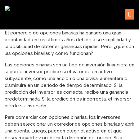
Skip
Sustaining our world
TOFTigers
to
content
El comercio de opciones binarias ha ganado una gran
popularidad en los últimos años debido a su simplicidad y
la posibilidad de obtener ganancias rápidas. Pero, ¿qué son
las opciones binarias y cómo funcionan?
Las opciones binarias son un tipo de inversión financiera en
la que el inversor predice si el valor de un activo
subyacente, como una acción o una divisa, aumentará o
disminuirá en un período de tiempo determinado. Si la
predicción del inversor es correcta, recibe una ganancia
predeterminada. Si la predicción es incorrecta, el inversor
pierde su inversión.
Para comerciar con opciones binarias, los inversores
deben seleccionar un corredor de opciones binarias y abrir
una cuenta. Luego, pueden elegir el activo en el que
desean invertir y predecir la dirección del precio. Si la