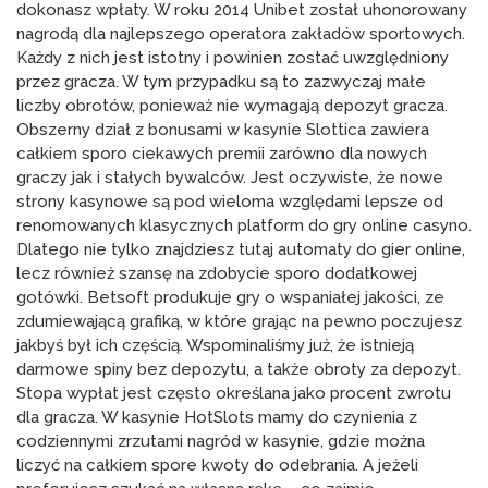
dokonasz wpłaty. W roku 2014 Unibet został uhonorowany
nagrodą dla najlepszego operatora zakładów sportowych.
Każdy z nich jest istotny i powinien zostać uwzględniony
przez gracza. W tym przypadku są to zazwyczaj małe
liczby obrotów, ponieważ nie wymagają depozyt gracza.
Obszerny dział z bonusami w kasynie Slottica zawiera
całkiem sporo ciekawych premii zarówno dla nowych
graczy jak i stałych bywalców. Jest oczywiste, że nowe
strony kasynowe są pod wieloma względami lepsze od
renomowanych klasycznych platform do gry online casyno.
Dlatego nie tylko znajdziesz tutaj automaty do gier online,
lecz również szansę na zdobycie sporo dodatkowej
gotówki. Betsoft produkuje gry o wspaniałej jakości, ze
zdumiewającą grafiką, w które grając na pewno poczujesz
jakbyś był ich częścią. Wspominaliśmy już, że istnieją
darmowe spiny bez depozytu, a także obroty za depozyt.
Stopa wypłat jest często określana jako procent zwrotu
dla gracza. W kasynie HotSlots mamy do czynienia z
codziennymi zrzutami nagród w kasynie, gdzie można
liczyć na całkiem spore kwoty do odebrania. A jeżeli