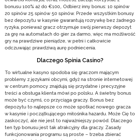
bonusu 100% aż do €100,. Odbierz inny bonus: 10 spinów
20 spinów 25 spinów 50 spinów. Przede wszystkim bonusy
bez depozytu w kasynie gwarantują rozrywkę bez żadnego
ryzyka, ponieważ gracz otrzymuje swój pierwszy depozyt
za grę na automatach do gier za darmo, więc ma możliwość
gry na prawdziwe pieniądze, w pełni i całkowicie
odczuwając prawdziwą aurę podniecenia.
Dlaczego Spinia Casino?
To wirtualne kasyno spodoba się graczom mającym
problemy z językami obcymi, gdyż na stronie internetowej
w centrum pomocy znajdują się przydatne i precyzyjne
treści a obsługa klienta mówi po polsku. A świetny bonus
może być czymś, co przyciąga graczy. Bonus bez
depozytu to najlepsze co może spotkać nowego gracza
w kasynie i początkującego miłośnika hazardu. Może Cię to
zaskoczyć, ale nie jest to najważniejszy powód. Dlaczego
ten typ bonusu jest tak atrakcyjny dla graczy. Zasady
funkcjonowania programu są proste – trzeba zbierać