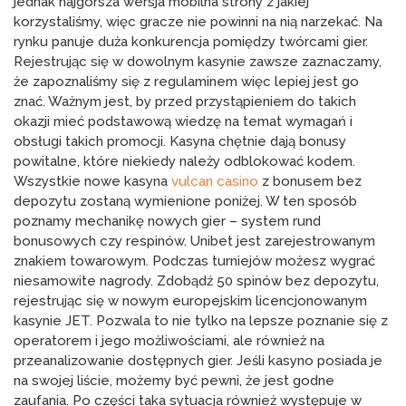
jednak najgorsza wersja mobilna strony z jakiej
korzystaliśmy, więc gracze nie powinni na nią narzekać. Na
rynku panuje duża konkurencja pomiędzy twórcami gier.
Rejestrując się w dowolnym kasynie zawsze zaznaczamy,
że zapoznaliśmy się z regulaminem więc lepiej jest go
znać. Ważnym jest, by przed przystąpieniem do takich
okazji mieć podstawową wiedzę na temat wymagań i
obsługi takich promocji. Kasyna chętnie dają bonusy
powitalne, które niekiedy należy odblokować kodem.
Wszystkie nowe kasyna
vulcan casino
z bonusem bez
depozytu zostaną wymienione poniżej. W ten sposób
poznamy mechanikę nowych gier – system rund
bonusowych czy respinów. Unibet jest zarejestrowanym
znakiem towarowym. Podczas turniejów możesz wygrać
niesamowite nagrody. Zdobądź 50 spinów bez depozytu,
rejestrując się w nowym europejskim licencjonowanym
kasynie JET. Pozwala to nie tylko na lepsze poznanie się z
operatorem i jego możliwościami, ale również na
przeanalizowanie dostępnych gier. Jeśli kasyno posiada je
na swojej liście, możemy być pewni, że jest godne
zaufania. Po części taka sytuacja również występuje w