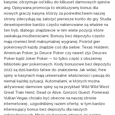
kasynie, otrzymuje od kilku do kilkuset darmowych spinów
ang. Opisywana promocja to ekskluzywny bonus dla
nowych graczy kasyna, którzy za pośrednictwem naszej
strony zdecydują się założyć pierwsze konto do gry. Studia
deweloperskie bardzo często nakierowane są właśnie na
ten tryb, dlatego znajdziecie w nim wiele pozycji, które
zaskakują możliwościami. Bonusy bez depozytu często
mają również limit maksymalnej wygranej. Pośród gier
pokerowych każdy znajdzie coś dla siebie: Texas Holdem,
American Poker, 3x Deuce Poker czy nawet 25x Deuces
Poker bądź Joker Poker — to tylko część z obszernej
biblioteki gier pokerowych. Kody bonusowe bez depozytu
2022 są dziś bardzo łatwe do znalezienia. Jak widać, free
spiny w kasynach mają uniwersalne właściwości i pasują do
niemal każdej sytuacji. Automatami, w których można
aktywować darmowe spiny są na przykład: Wild Wild West:
Great Train Heist, Dead or Alive, Gonzo’s Quest. Ponieważ
Vulkan Vegas chciało być obecne na naszej stronie
internetowej , uzgodniliśmy razem ofertę, w tym bardzo
interesujący bonus bez depozytu dla naszych