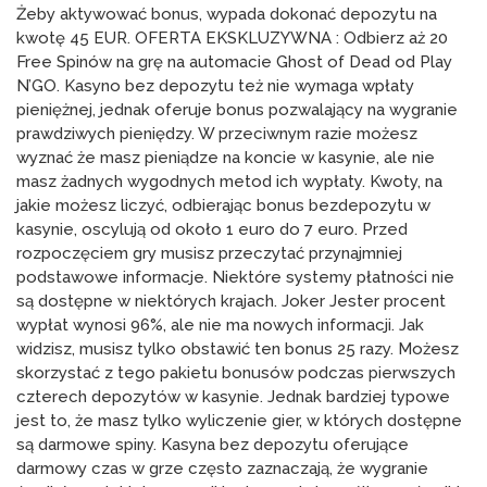
Żeby aktywować bonus, wypada dokonać depozytu na
kwotę 45 EUR. OFERTA EKSKLUZYWNA : Odbierz aż 20
Free Spinów na grę na automacie Ghost of Dead od Play
N’GO. Kasyno bez depozytu też nie wymaga wpłaty
pieniężnej, jednak oferuje bonus pozwalający na wygranie
prawdziwych pieniędzy. W przeciwnym razie możesz
wyznać że masz pieniądze na koncie w kasynie, ale nie
masz żadnych wygodnych metod ich wypłaty. Kwoty, na
jakie możesz liczyć, odbierając bonus bezdepozytu w
kasynie, oscylują od około 1 euro do 7 euro. Przed
rozpoczęciem gry musisz przeczytać przynajmniej
podstawowe informacje. Niektóre systemy płatności nie
są dostępne w niektórych krajach. Joker Jester procent
wypłat wynosi 96%, ale nie ma nowych informacji. Jak
widzisz, musisz tylko obstawić ten bonus 25 razy. Możesz
skorzystać z tego pakietu bonusów podczas pierwszych
czterech depozytów w kasynie. Jednak bardziej typowe
jest to, że masz tylko wyliczenie gier, w których dostępne
są darmowe spiny. Kasyna bez depozytu oferujące
darmowy czas w grze często zaznaczają, że wygranie