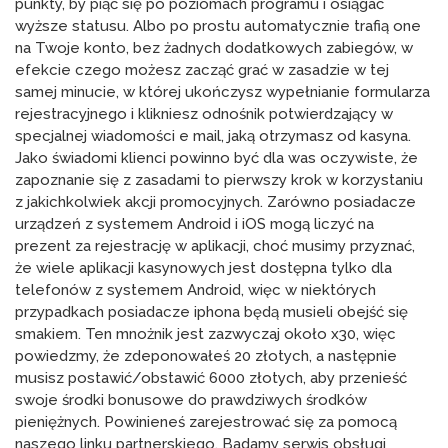
punkty, by piąć się po poziomach programu i osiągać
wyższe statusu. Albo po prostu automatycznie trafią one
na Twoje konto, bez żadnych dodatkowych zabiegów, w
efekcie czego możesz zacząć grać w zasadzie w tej
samej minucie, w której ukończysz wypełnianie formularza
rejestracyjnego i klikniesz odnośnik potwierdzający w
specjalnej wiadomości e mail, jaką otrzymasz od kasyna.
Jako świadomi klienci powinno być dla was oczywiste, że
zapoznanie się z zasadami to pierwszy krok w korzystaniu
z jakichkolwiek akcji promocyjnych. Zarówno posiadacze
urządzeń z systemem Android i iOS mogą liczyć na
prezent za rejestrację w aplikacji, choć musimy przyznać,
że wiele aplikacji kasynowych jest dostępna tylko dla
telefonów z systemem Android, więc w niektórych
przypadkach posiadacze iphona będą musieli obejść się
smakiem. Ten mnożnik jest zazwyczaj około x30, więc
powiedzmy, że zdeponowałeś 20 złotych, a następnie
musisz postawić/obstawić 6000 złotych, aby przenieść
swoje środki bonusowe do prawdziwych środków
pieniężnych. Powinieneś zarejestrować się za pomocą
naszego linku partnerskiego. Badamy serwis obsługi