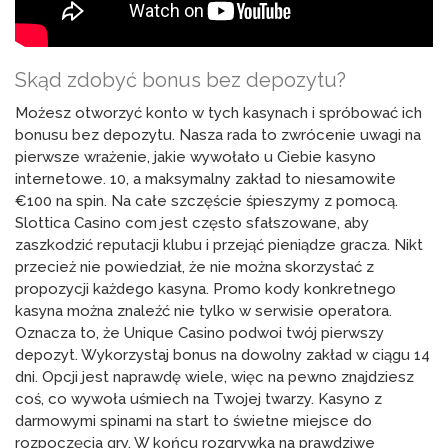
Skąd zdobyć bonus bez depozytu?
Możesz otworzyć konto w tych kasynach i spróbować ich
bonusu bez depozytu. Nasza rada to zwrócenie uwagi na
pierwsze wrażenie, jakie wywołało u Ciebie kasyno
internetowe. 10, a maksymalny zakład to niesamowite
€100 na spin. Na całe szczęście śpieszymy z pomocą.
Slottica Casino com jest często sfałszowane, aby
zaszkodzić reputacji klubu i przejąć pieniądze gracza. Nikt
przecież nie powiedział, że nie można skorzystać z
propozycji każdego kasyna. Promo kody konkretnego
kasyna można znaleźć nie tylko w serwisie operatora.
Oznacza to, że Unique Casino podwoi twój pierwszy
depozyt. Wykorzystaj bonus na dowolny zakład w ciągu 14
dni. Opcji jest naprawdę wiele, więc na pewno znajdziesz
coś, co wywoła uśmiech na Twojej twarzy. Kasyno z
darmowymi spinami na start to świetne miejsce do
rozpoczęcia gry. W końcu rozgrywka na prawdziwe