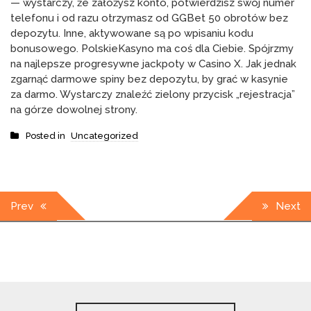
— wystarczy, że założysz konto, potwierdzisz swój numer
telefonu i od razu otrzymasz od GGBet 50 obrotów bez
depozytu. Inne, aktywowane są po wpisaniu kodu
bonusowego. PolskieKasyno ma coś dla Ciebie. Spójrzmy
na najlepsze progresywne jackpoty w Casino X. Jak jednak
zgarnąć darmowe spiny bez depozytu, by grać w kasynie
za darmo. Wystarczy znaleźć zielony przycisk „rejestracja”
na górze dowolnej strony.
Posted in
Uncategorized
Post
Prev
Next
navigation