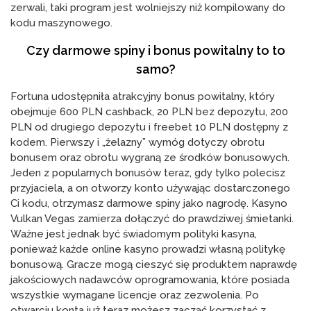
zerwali, taki program jest wolniejszy niż kompilowany do
kodu maszynowego.
Czy darmowe spiny i bonus powitalny to to
samo?
Fortuna udostępniła atrakcyjny bonus powitalny, który
obejmuje 600 PLN cashback, 20 PLN bez depozytu, 200
PLN od drugiego depozytu i freebet 10 PLN dostępny z
kodem. Pierwszy i „żelazny” wymóg dotyczy obrotu
bonusem oraz obrotu wygraną ze środków bonusowych.
Jeden z popularnych bonusów teraz, gdy tylko polecisz
przyjaciela, a on otworzy konto używając dostarczonego
Ci kodu, otrzymasz darmowe spiny jako nagrodę. Kasyno
Vulkan Vegas zamierza dołączyć do prawdziwej śmietanki.
Ważne jest jednak być świadomym polityki kasyna,
ponieważ każde online kasyno prowadzi własną politykę
bonusową. Gracze mogą cieszyć się produktem naprawdę
jakościowych nadawców oprogramowania, które posiada
wszystkie wymagane licencje oraz zezwolenia. Po
otwarciu konta już teraz możesz zacząć korzystać z