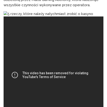
wszystkie czynności wykonywane przez operatora.