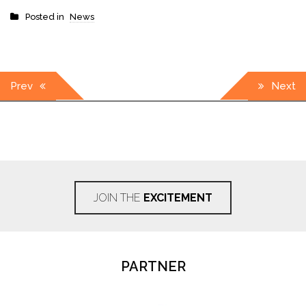
Posted in
News
Post
Prev
Next
navigation
JOIN THE
EXCITEMENT
PARTNER