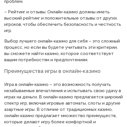
проблем.
– Рейтинг и отзывы: Онлайн-казино должны иметь
высокий рейтинг и положительные отзывы от других
игроков, чтобы обеспечить безопасность и честность
игр.
Выбор лучшего онлайн-казино для себя – это сложный
процесс, но если вы будете учитывать эти критерии,
вы сможете найти казино, которое соответствует
вашим потребностям и предпочтениям.
Преимущества игры в онлайн-казино
Игра в онлайн-казино – это возможность получать
незабываемые впечатления и испытывать свою удачу в
играх на деньги. В онлайн-казино предлагается широкий
спектр игр, включая игровые автоматы, слоты и другие
азартные игры. В отличие от традиционных казино,
онлайн-казино предлагает множество преимуществ,
которые делают игру более комфортной и