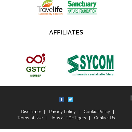
AFFILIATES
Disclaimer
Privacy Policy
Cookie Policy
Terms of Use
Jobs at TOFTigers
Contact Us