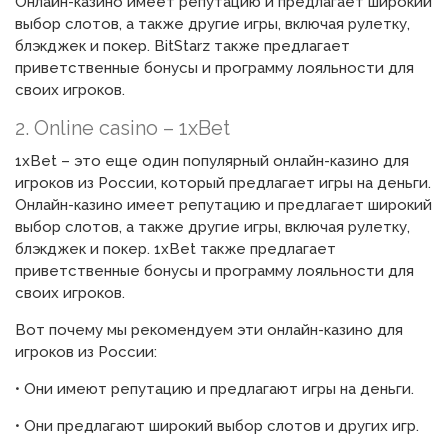
Онлайн-казино имеет репутацию и предлагает широкий
выбор слотов, а также другие игры, включая рулетку,
блэкджек и покер. BitStarz также предлагает
приветственные бонусы и программу лояльности для
своих игроков.
2. Online casino – 1xBet
1xBet – это еще один популярный онлайн-казино для
игроков из России, который предлагает игры на деньги.
Онлайн-казино имеет репутацию и предлагает широкий
выбор слотов, а также другие игры, включая рулетку,
блэкджек и покер. 1xBet также предлагает
приветственные бонусы и программу лояльности для
своих игроков.
Вот почему мы рекомендуем эти онлайн-казино для
игроков из России:
• Они имеют репутацию и предлагают игры на деньги.
• Они предлагают широкий выбор слотов и других игр.