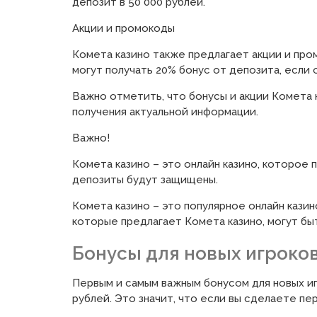
депозит в 50 000 рублей.
Акции и промокоды
Комета казино также предлагает акции и про
могут получать 20% бонус от депозита, если 
Важно отметить, что бонусы и акции Комета 
получения актуальной информации.
Важно!
Комета казино – это онлайн казино, которое 
депозиты будут защищены.
Комета казино – это популярное онлайн казин
которые предлагает Комета казино, могут быт
Бонусы для новых игроко
Первым и самым важным бонусом для новых иг
рублей. Это значит, что если вы сделаете пе