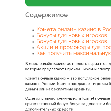
Содержимое
Комета онлайн казино в Ро
Бонусы для новых игроков
Бонусы для новых игроков
Акции и промокоды для по
Как получить максимальную
В мире онлайн-казино есть много вариантов дл
которые предлагают игрокам широкий спектр 
Комета онлайн казино – это популярное онлай
казино в России. Казино предлагает игрокам б
деньги или на бесплатные кредиты.
Один из главных преимуществ Kometa онлайн к
приветственный бонус, бонус за депозит и бо
дополнительных средств.