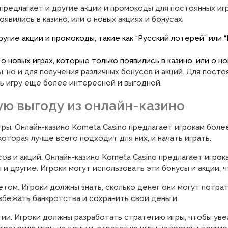
предлагает и другие акции и промокоды для постоянных игр
явились в казино, или о новых акциях и бонусах.
ругие акции и промокоды, такие как “Русский лотерей” или 
 новых играх, которые только появились в казино, или о но
ы, но и для получения различных бонусов и акций. Для пост
ь игру еще более интересной и выгодной.
ую выгоду из онлайн-казино
. Онлайн-казино Kometa Casino предлагает игрокам более 1
которая лучше всего подходит для них, и начать играть.
в и акций. Онлайн-казино Kometa Casino предлагает игрока
 другие. Игроки могут использовать эти бонусы и акции, 
м. Игроки должны знать, сколько денег они могут потрати
збежать банкротства и сохранить свои деньги.
ии. Игроки должны разработать стратегию игры, чтобы уве