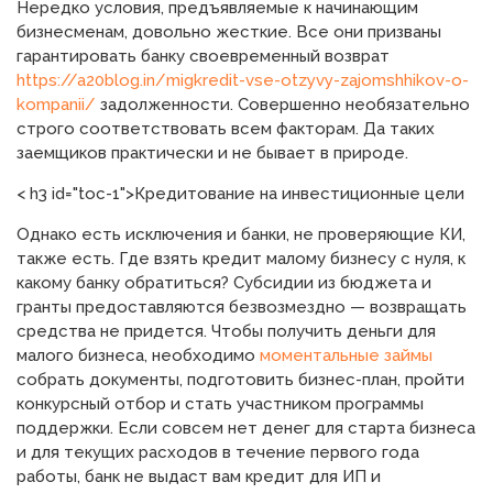
Нередко условия, предъявляемые к начинающим
бизнесменам, довольно жесткие. Все они призваны
гарантировать банку своевременный возврат
https://a20blog.in/migkredit-vse-otzyvy-zajomshhikov-o-
kompanii/
задолженности. Совершенно необязательно
строго соответствовать всем факторам. Да таких
заемщиков практически и не бывает в природе.
< h3 id="toc-1">Кредитование на инвестиционные цели
Однако есть исключения и банки, не проверяющие КИ,
также есть. Где взять кредит малому бизнесу с нуля, к
какому банку обратиться? Субсидии из бюджета и
гранты предоставляются безвозмездно — возвращать
средства не придется. Чтобы получить деньги для
малого бизнеса, необходимо
моментальные займы
собрать документы, подготовить бизнес-план, пройти
конкурсный отбор и стать участником программы
поддержки. Если совсем нет денег для старта бизнеса
и для текущих расходов в течение первого года
работы, банк не выдаст вам кредит для ИП и