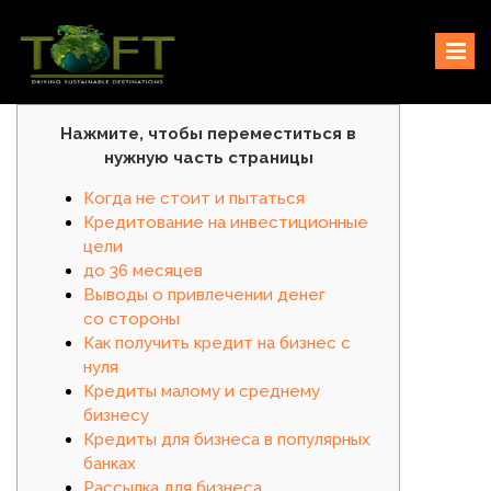
Skip
Sustaining our world
TOFTigers
to
content
Нажмите, чтобы переместиться в
нужную часть страницы
Когда не стоит и пытаться
Кредитование на инвестиционные
цели
до 36 месяцев
Выводы о привлечении денег
со стороны
Как получить кредит на бизнес с
нуля
Кредиты малому и среднему
бизнесу
Кредиты для бизнеса в популярных
банках
Рассылка для бизнеса