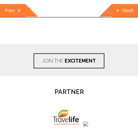
Post
Prev
Next
navigation
JOIN THE
EXCITEMENT
PARTNER