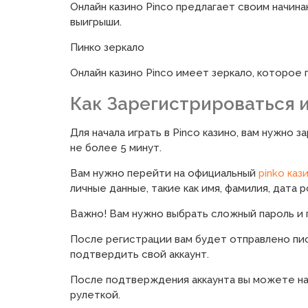
Онлайн казино Pinco предлагает своим начин
выигрыши.
Пинко зеркало
Онлайн казино Pinco имеет зеркало, которое п
Как Зарегистрироваться и
Для начала играть в Pinco казино, вам нужно
не более 5 минут.
Вам нужно перейти на официальный
pinko каз
личные данные, такие как имя, фамилия, дата
Важно! Вам нужно выбрать сложный пароль и 
После регистрации вам будет отправлено пис
подтвердить свой аккаунт.
После подтверждения аккаунта вы можете нача
рулеткой.