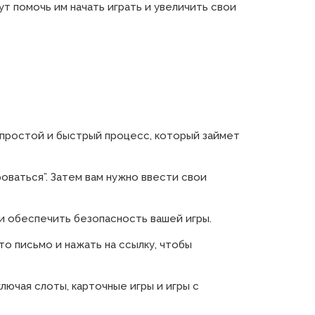
т помочь им начать играть и увеличить свои
о простой и быстрый процесс, который займет
роваться”. Затем вам нужно ввести свои
и обеспечить безопасность вашей игры.
о письмо и нажать на ссылку, чтобы
лючая слоты, карточные игры и игры с