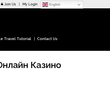
Join Us
My Login
English
e Travel Tutorial
Contact Us
Онлайн Казино