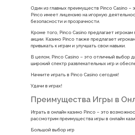
Один из главных преимуществ Pinco Casino –
Pinco имеет лицензию на игорную деятельнос
безопасности и прозрачности.
Кроме того, Pinco Casino предлагает игрокам
акции. Казино Pinco также предлагает игрокам
привыкать к играм и улучшать свои навыки.
В целом, Pinco Casino – это отличный выбор
широкий спектр развлекательных игр и обесп
Начните играть в Pinco Casino сегодня!
Удачи в играх!
Преимущества Игры в Онл
Играть в онлайн казино Pinco – это возможно
рассмотрим преимущества игры в онлайн кази
Большой выбор игр