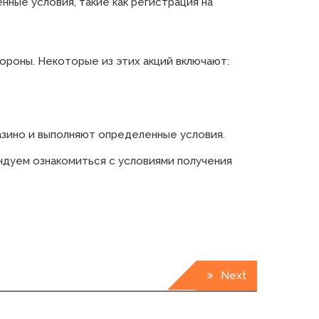
нные условия, такие как регистрация на
тороны. Некоторые из этих акций включают:
азино и выполняют определенные условия.
ендуем ознакомиться с условиями получения
Next