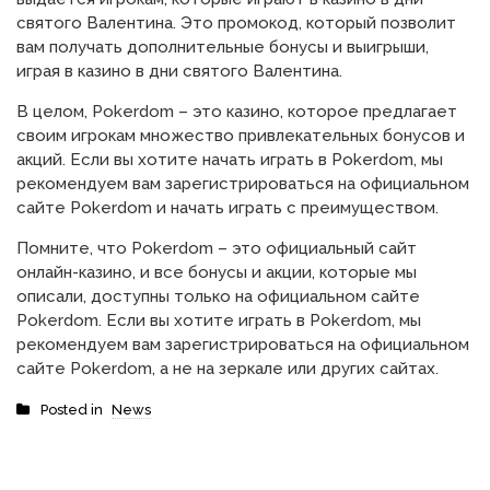
святого Валентина. Это промокод, который позволит
вам получать дополнительные бонусы и выигрыши,
играя в казино в дни святого Валентина.
В целом, Pokerdom – это казино, которое предлагает
своим игрокам множество привлекательных бонусов и
акций. Если вы хотите начать играть в Pokerdom, мы
рекомендуем вам зарегистрироваться на официальном
сайте Pokerdom и начать играть с преимуществом.
Помните, что Pokerdom – это официальный сайт
онлайн-казино, и все бонусы и акции, которые мы
описали, доступны только на официальном сайте
Pokerdom. Если вы хотите играть в Pokerdom, мы
рекомендуем вам зарегистрироваться на официальном
сайте Pokerdom, а не на зеркале или других сайтах.
Posted in
News