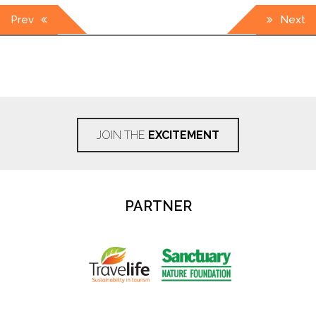
Post
Prev
Next
navigation
JOIN THE
EXCITEMENT
PARTNER