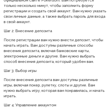
официальном сайте Pokerdom. Вам потребуется
только несколько минут, чтобы заполнить форму
регистрации и создать свой аккаунт. Вам нужно указать
свои личные данные, а также выбрать пароль для входа
в свой аккаунт.
Шаг 2: Внесение депозита
После регистрации вам нужно внести депозит, чтобы
начать играть. Вам доступны различные способы
внесения депозита, включая банковские карты,
электронные деньги и другие. Вам нужно выбрать
способ внесения депозита, который удобен вам.
Шаг 3: Выбор игры
После внесения депозита вам доступны различные
игры, включая покер, рулетку, слоты и другие. Вам
нужно выбрать игру, которая вам понравилась, и начать
играть.
Шаг 4: Управление аккаунтом