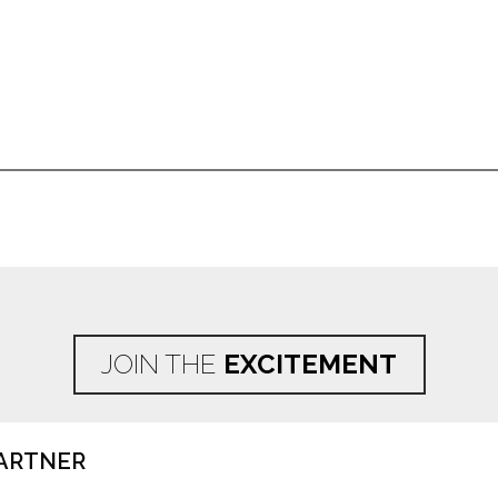
JOIN THE
EXCITEMENT
ARTNER