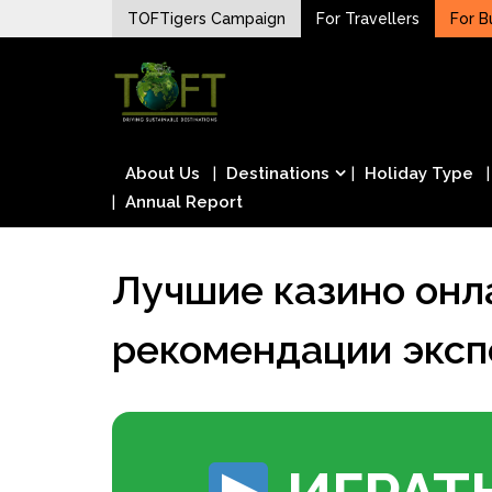
Skip
TOFTigers Campaign
For Travellers
For B
to
Sustaining our world
content
TOFTigers
About Us
Destinations
Holiday Type
Annual Report
Лучшие казино онла
рекомендации эксп