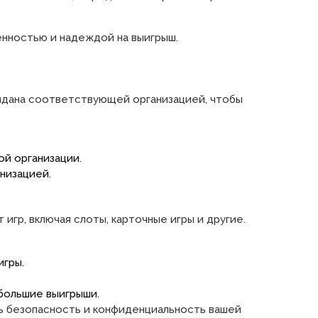
ренностью и надеждой на выигрыш.
ыдана соответствующей организацией, чтобы
ой организации.
низацией.
гр, включая слоты, карточные игры и другие.
игры.
 большие выигрыши.
ь безопасность и конфиденциальность вашей