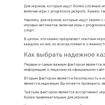
Для игроков, которые ищут более сложные игр
включая игры с progressive jackpots. Казино т
Наконец, для игроков, которые ищут казино с
игровых автоматов, включая игры с progressiv
спорт.
В целом, эти казино предлагают опытным игр
каждому из них, но всегда помните о важност
Как выбрать надежное ка
Первым и самым важным фактором является л
информацию о лицензии на официальном сайте
Вторым фактором является безопасность и к
является надежным. Вы можете проверить, яв
Третьим фактором является ассортимент игр.
более привлекательным для игроков.