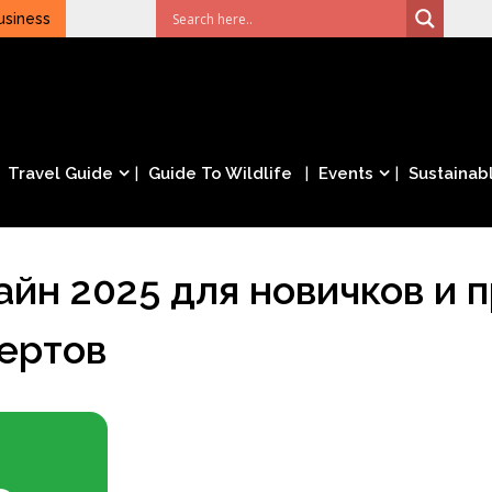
usiness
Travel Guide
Guide To Wildlife
Events
Sustainabl
йн 2025 для новичков и 
ертов