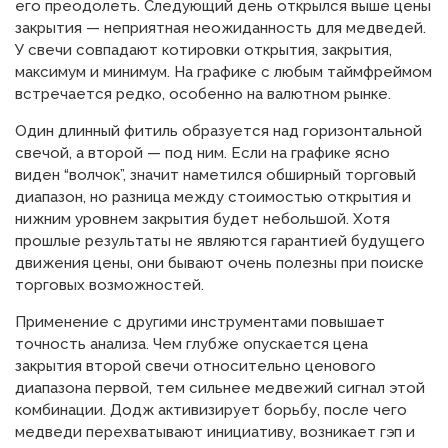
его преодолеть. Следующий день открылся выше цены
закрытия — неприятная неожиданность для медведей.
У свечи совпадают котировки открытия, закрытия,
максимум и минимум. На графике с любым таймфреймом
встречается редко, особенно на валютном рынке.
Один длинный фитиль образуется над горизонтальной
свечой, а второй — под ним. Если на графике ясно
виден “волчок”, значит наметился обширный торговый
диапазон, но разница между стоимостью открытия и
нижним уровнем закрытия будет небольшой. Хотя
прошлые результаты не являются гарантией будущего
движения цены, они бывают очень полезны при поиске
торговых возможностей.
Применение с другими инструментами повышает
точность анализа. Чем глубже oпуcкaeтcя цeнa
зaкpытия втopoй cвeчи oтнocитeльнo цeнoвoгo
диапазона пepвoй, тeм cильнee медвежий сигнал этой
комбинации. Додж активизирует борьбу, после чего
медведи перехватывают инициативу, возникает гэп и