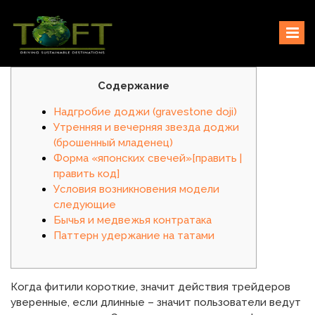
Skip
Sustaining our world
TOFTigers
to
content
Содержание
Надгробие доджи (gravestone doji)
Утренняя и вечерняя звезда доджи
(брошенный младенец)
Форма «японских свечей»[править |
править код]
Условия возникновения модели
следующие
Бычья и медвежья контратака
Паттерн удержание на татами
Когда фитили короткие, значит действия трейдеров
уверенные, если длинные – значит пользователи ведут