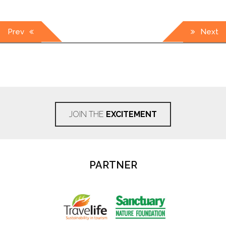
Post
Prev
Next
navigation
JOIN THE
EXCITEMENT
PARTNER