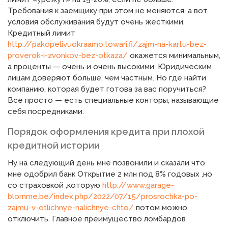
Требования к заемщику при этом не меняются, а вот
условия обслуживания будут очень жесткими.
Кредитный лимит
http://pakopelivuokraamo.towari.fi/zajm-na-kartu-bez-
proverok-i-zvonkov-bez-otkaza/
окажется минимальным,
а проценты — очень и очень высокими. Юридическим
лицам доверяют больше, чем частным. Но где найти
компанию, которая будет готова за вас поручиться?
Все просто — есть специальные конторы, называющие
себя посредниками.
Порядок оформления кредита при плохой
кредитной истории
Ну на следующий день мне позвонили и сказали что
мне одобрил банк Открытие 2 млн под 8% годовых ,но
со страховкой ,которую
http://www.garage-
blomme.be/index.php/2022/07/15/prosrochka-po-
zajmu-v-otlichnye-nalichnye-chto/
потом можно
отключить. Главное преимущество ломбардов