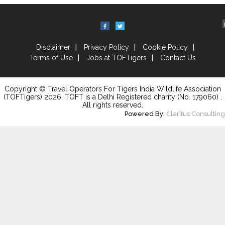
Disclaimer
Privacy Policy
Cookie Policy
Terms of Use
Jobs at TOFTigers
Contact Us
Copyright © Travel Operators For Tigers India Wildlife Association
(TOFTigers)
2026
, TOFT is a Delhi Registered charity (No. 179060) .
All rights reserved.
Powered By:
Claritus Consulting