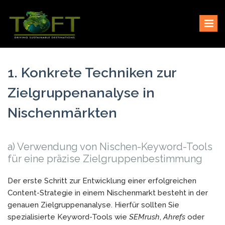
Skip
Sustaining our world
TOFTigers
to
content
1. Konkrete Techniken zur
Zielgruppenanalyse in
Nischenmärkten
a) Verwendung von Nischen-Keyword-Tools
für eine präzise Zielgruppenbestimmung
Der erste Schritt zur Entwicklung einer erfolgreichen
Content-Strategie in einem Nischenmarkt besteht in der
genauen Zielgruppenanalyse. Hierfür sollten Sie
spezialisierte Keyword-Tools wie
SEMrush
,
Ahrefs
oder