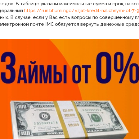
одов. В таблице указаны максимальные сумма и срок, на ко
едеральный
https://run.bhumi.ngo/vzjat-kredit-nalichnymi-ot-7-
ных. В случае, если у Вас есть вопросы по совершенному 
электронной почте IMC обязуется вернуть денежные средст