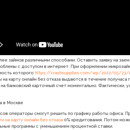
лее займов различными способами. Оставить заявку на заем
проблемы с доступом в интернет. При оформлении микрозай
имость которого
https://crashsupplies.com/wp/2022/05/23/m
 на карту онлайн без отказа выдаются в течение получаса п
 на банковский карточный счет моментально. Фактически, у
за в Москве
осов операторы смогут решить по графику работы офиса. 
ги на карту онлайн без отказа
0% кредитования. Потом можн
ьные программы с уменьшением процентной ставки.