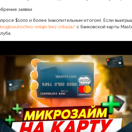
обрение заявки
росе $1000 и более (накопительным итогом). Если выигрыш
-kruglosutochno-onlajn-bez-otkaza/
с банковской карты Mast
луба.