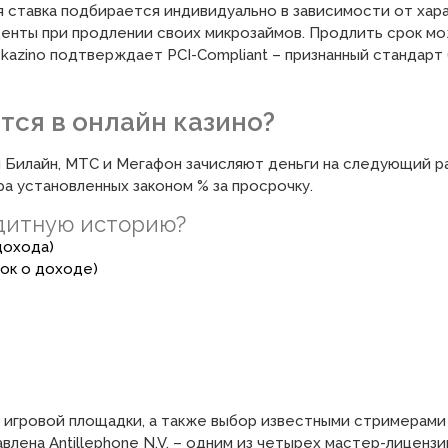
 ставка подбирается индивидуально в зависимости от хар
енты при продлении своих микрозаймов. Продлить срок мож
kazino подтверждает PCI-Compliant – признанный стандарт
тся в онлайн казино?
 Билайн, МТС и Мегафон зачисляют деньги на следующий ра
а установленных законом % за просрочку.
едитную историю?
дохода)
вок о доходе)
 игровой площадки, а также выбор известными стримерами 
влена Antillephone N.V. – одним из четырех мастер-лиценз