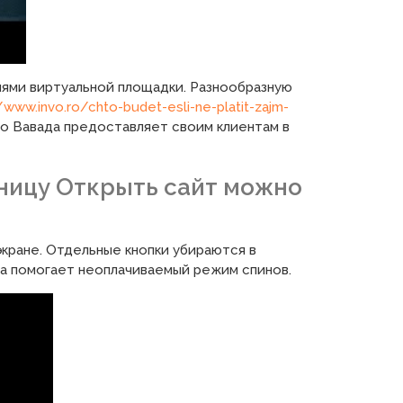
ями виртуальной площадки. Разнообразную
/www.invo.ro/chto-budet-esli-ne-platit-zajm-
но Вавада предоставляет своим клиентам в
аницу Открыть сайт можно
кране. Отдельные кнопки убираются в
а помогает неоплачиваемый режим спинов.