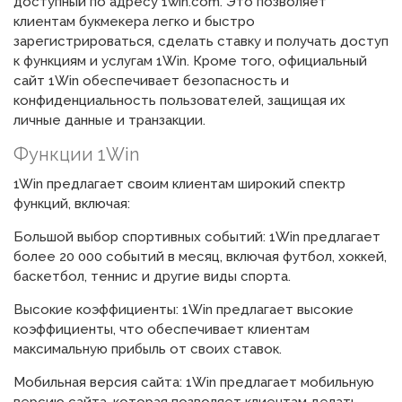
доступный по адресу 1win.com. Это позволяет
клиентам букмекера легко и быстро
зарегистрироваться, сделать ставку и получать доступ
к функциям и услугам 1Win. Кроме того, официальный
сайт 1Win обеспечивает безопасность и
конфиденциальность пользователей, защищая их
личные данные и транзакции.
Функции 1Win
1Win предлагает своим клиентам широкий спектр
функций, включая:
Большой выбор спортивных событий: 1Win предлагает
более 20 000 событий в месяц, включая футбол, хоккей,
баскетбол, теннис и другие виды спорта.
Высокие коэффициенты: 1Win предлагает высокие
коэффициенты, что обеспечивает клиентам
максимальную прибыль от своих ставок.
Мобильная версия сайта: 1Win предлагает мобильную