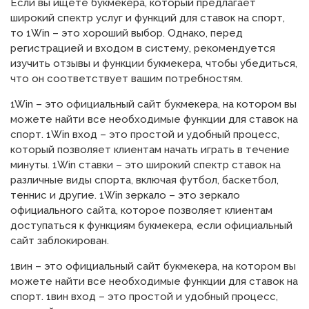
Если вы ищете букмекера, который предлагает
широкий спектр услуг и функций для ставок на спорт,
то 1Win – это хороший выбор. Однако, перед
регистрацией и входом в систему, рекомендуется
изучить отзывы и функции букмекера, чтобы убедиться,
что он соответствует вашим потребностям.
1Win – это официальный сайт букмекера, на котором вы
можете найти все необходимые функции для ставок на
спорт. 1Win вход – это простой и удобный процесс,
который позволяет клиентам начать играть в течение
минуты. 1Win ставки – это широкий спектр ставок на
различные виды спорта, включая футбол, баскетбол,
теннис и другие. 1Win зеркало – это зеркало
официального сайта, которое позволяет клиентам
доступаться к функциям букмекера, если официальный
сайт заблокирован.
1вин – это официальный сайт букмекера, на котором вы
можете найти все необходимые функции для ставок на
спорт. 1вин вход – это простой и удобный процесс,