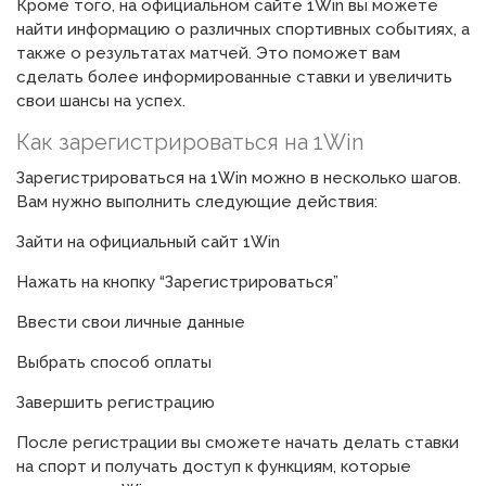
Кроме того, на официальном сайте 1Win вы можете
найти информацию о различных спортивных событиях, а
также о результатах матчей. Это поможет вам
сделать более информированные ставки и увеличить
свои шансы на успех.
Как зарегистрироваться на 1Win
Зарегистрироваться на 1Win можно в несколько шагов.
Вам нужно выполнить следующие действия:
Зайти на официальный сайт 1Win
Нажать на кнопку “Зарегистрироваться”
Ввести свои личные данные
Выбрать способ оплаты
Завершить регистрацию
После регистрации вы сможете начать делать ставки
на спорт и получать доступ к функциям, которые