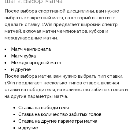
Шаг 2: Выбор Матча
После выбора спортивной дисциплины, вам нужно
выбрать конкретный матч, на который вы хотите
сделать ставку. 1Win предлагает широкий спектр
матчей, включая матчи чемпионатов, кубков и
международные матчи.
Матч чемпионата
Матч кубка
Международный матч
и другие
После выбора матча, вам нужно выбрать тип ставки.
1Win предлагает несколько типов ставок, включая
ставки на победителя, на количество забитых голов и
на другие параметры матча.
Ставка на победителя
Ставка на количество забитых голов
Ставка на другие параметры матча
и другие