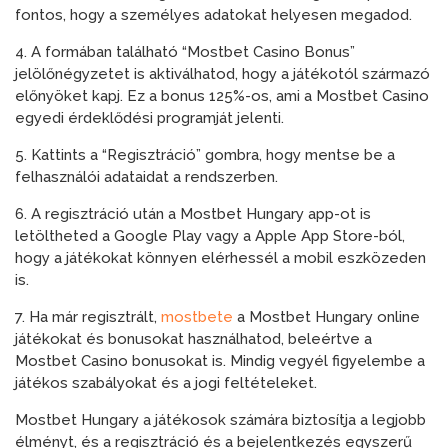
fontos, hogy a személyes adatokat helyesen megadod.
4. A formában található “Mostbet Casino Bonus”
jelölőnégyzetet is aktiválhatod, hogy a játékotól származó
előnyöket kapj. Ez a bonus 125%-os, ami a Mostbet Casino
egyedi érdeklődési programját jelenti.
5. Kattints a “Regisztráció” gombra, hogy mentse be a
felhasználói adataidat a rendszerben.
6. A regisztráció után a Mostbet Hungary app-ot is
letöltheted a Google Play vagy a Apple App Store-ból,
hogy a játékokat könnyen elérhessél a mobil eszközeden
is.
7. Ha már regisztrált,
mostbete
a Mostbet Hungary online
játékokat és bonusokat használhatod, beleértve a
Mostbet Casino bonusokat is. Mindig vegyél figyelembe a
játékos szabályokat és a jogi feltételeket.
Mostbet Hungary a játékosok számára biztosítja a legjobb
élményt, és a regisztráció és a bejelentkezés egyszerű