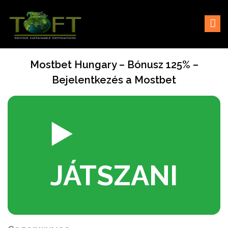
Skip
Sustaining our world
TOFTigers
to
content
Mostbet Hungary – Bónusz 125% –
Bejelentkezés a Mostbet
▶️
JÁTSZANI