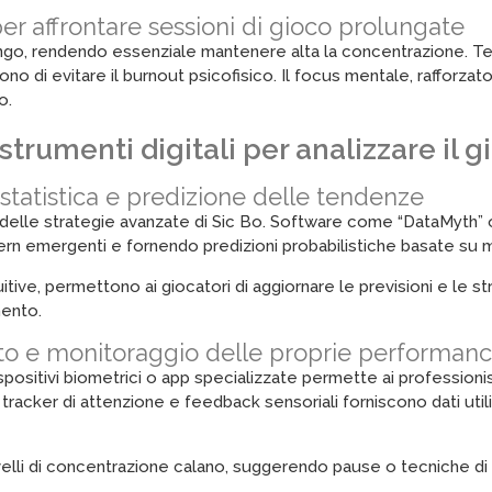
er affrontare sessioni di gioco prolungate
ungo, rendendo essenziale mantenere alta la concentrazione. Te
o di evitare il burnout psicofisico. Il focus mentale, rafforzato
o.
trumenti digitali per analizzare il 
i statistica e predizione delle tendenze
te delle strategie avanzate di Sic Bo. Software come “DataMyth
ern emergenti e fornendo predizioni probabilistiche basate su mod
itive, permettono ai giocatori di aggiornare le previsioni e le s
mento.
mento e monitoraggio delle proprie performan
ositivi biometrici o app specializzate permette ai professionisti
, tracker di attenzione e feedback sensoriali forniscono dati uti
velli di concentrazione calano, suggerendo pause o tecniche di