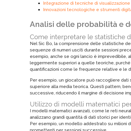
Integrazione di tecniche di visualizzazio
Innovazioni tecnologiche e strumenti digita
Analisi delle probabilità e 
Come interpretare le statistiche de
Nel Sic Bo, la comprensione delle statistiche de
sequenze di numeri usciti durante sessioni prece
esempio, anche se ogni lancio è imprevedibile, a
leggermente superiori a quelle teoriche, purché si
quantificazioni come le frequenze relative e le 
Per esempio, un giocatore può raccogliere dati s
superiore alla media teorica. Questi pattern, benc
successive, riducendo il margine di decisione imp
Utilizzo di modelli matematici pe
I modelli matematici avanzati, come le reti neural
analizzano grandi quantità di dati storici per ide
Per esempio, un modello addestrato su milioni di
promettenti per sessioni successive.