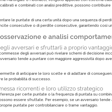
librati e combinati con analisi predittive, possono contribuire
tare le puntate di una certa unità dopo una sequenza di perdi
ncite consecutive o di perdite consecutive, garantendo così un 
 osservazione e analisi comportamen
gli avversari e sfruttarli a proprio vantaggi
mmesse degli avversari può rivelare schemi di decisione incon
avversario tende a puntare con maggiore aggressività dopo av
rmette di anticipare le loro scelte e di adattare di conseguenz
 le probabilità di successo.
essa ricorrenti e loro utilizzo strategico
erenza per certe puntate o la frequenza di puntata su combinaz
possono essere sfruttate. Per esempio, se un avversario tende 
proprie puntate per controbilanciare o trarne vantaggio.