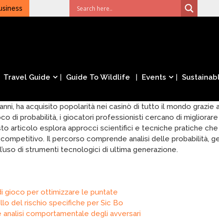
usiness
Travel Guide
Guide To Wildlife
Events
Sustainabl
anni, ha acquisito popolarità nei casinò di tutto il mondo grazie a
di probabilità, i giocatori professionisti cercano di migliorar
to articolo esplora approcci scientifici e tecniche pratiche che
io competitivo. Il percorso comprende analisi delle probabilità, 
’uso di strumenti tecnologici di ultima generazione.
di gioco per ottimizzare le puntate
lo del rischio specifiche per Sic Bo
e analisi comportamentale degli avversari