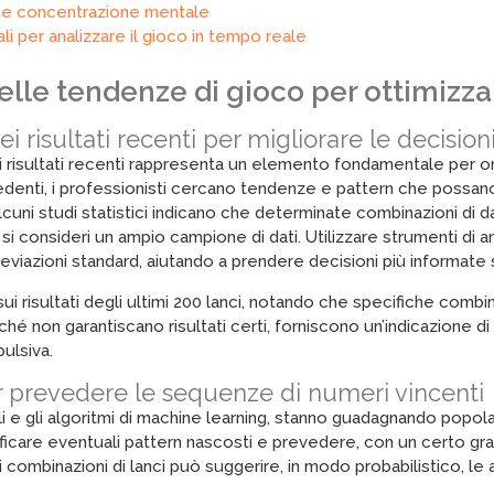
ne e concentrazione mentale
li per analizzare il gioco in tempo reale
delle tendenze di gioco per ottimizz
i risultati recenti per migliorare le decision
i risultati recenti rappresenta un elemento fondamentale per or
denti, i professionisti cercano tendenze e pattern che possano
lcuni studi statistici indicano che determinate combinazioni di
 consideri un ampio campione di dati. Utilizzare strumenti di ana
deviazioni standard, aiutando a prendere decisioni più informat
ui risultati degli ultimi 200 lanci, notando che specifiche com
hé non garantiscano risultati certi, forniscono un’indicazione di
ulsiva.
r prevedere le sequenze di numeri vincenti
i e gli algoritmi di machine learning, stanno guadagnando popolari
ntificare eventuali pattern nascosti e prevedere, con un certo gra
 combinazioni di lanci può suggerire, in modo probabilistico, l