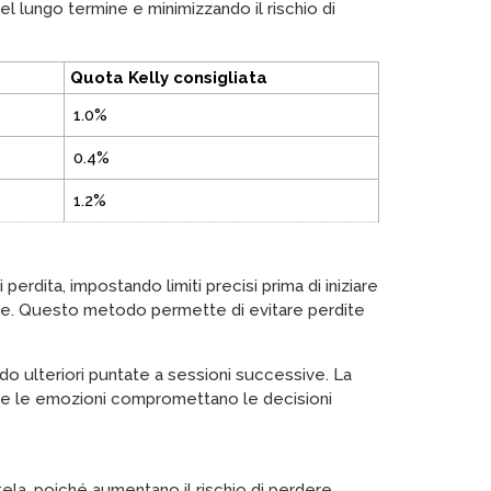
l lungo termine e minimizzando il rischio di
Quota Kelly consigliata
1.0%
0.4%
1.2%
perdita, impostando limiti precisi prima di iniziare
sse. Questo metodo permette di evitare perdite
o ulteriori puntate a sessioni successive. La
 che le emozioni compromettano le decisioni
ela, poiché aumentano il rischio di perdere