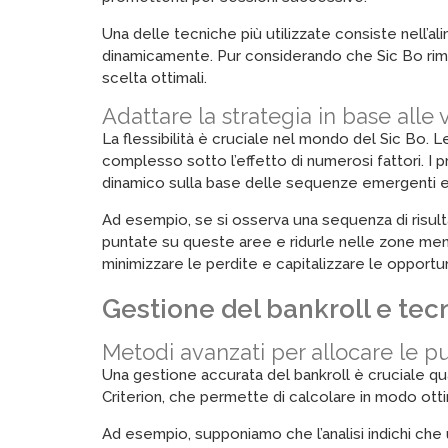
Una delle tecniche più utilizzate consiste nell’al
dinamicamente. Pur considerando che Sic Bo riman
scelta ottimali.
Adattare la strategia in base alle
La flessibilità è cruciale nel mondo del Sic Bo. 
complesso sotto l’effetto di numerosi fattori. I 
dinamico sulla base delle sequenze emergenti 
Ad esempio, se si osserva una sequenza di risult
puntate su queste aree e ridurle nelle zone meno
minimizzare le perdite e capitalizzare le opportu
Gestione del bankroll e tecn
Metodi avanzati per allocare le p
Una gestione accurata del bankroll è cruciale quant
Criterion, che permette di calcolare in modo ottim
Ad esempio, supponiamo che l’analisi indichi che u