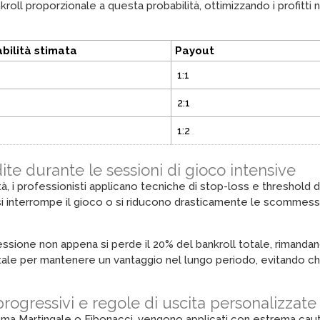
ll proporzionale a questa probabilità, ottimizzando i profitti ne
bilità stimata
Payout
1:1
2:1
1:2
ite durante le sessioni di gioco intensive
à, i professionisti applicano tecniche di stop-loss e threshold di 
 si interrompe il gioco o si riducono drasticamente le scomme
sione non appena si perde il 20% del bankroll totale, rimandand
mentale per mantenere un vantaggio nel lungo periodo, evitando
rogressivi e regole di uscita personalizzate
ema Martingale o Fibonacci, vengono applicati con estrema caut