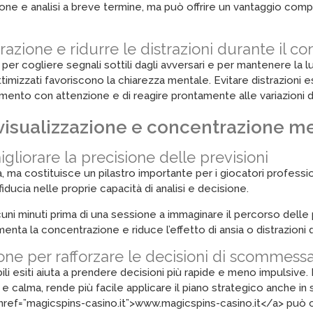
e e analisi a breve termine, ma può offrire un vantaggio competi
zione e ridurre le distrazioni durante il co
er cogliere segnali sottili dagli avversari e per mantenere la lu
timizzati favoriscono la chiarezza mentale. Evitare distrazioni e
mento con attenzione e di reagire prontamente alle variazioni d
 visualizzazione e concentrazione m
gliorare la precisione delle previsioni
a costituisce un pilastro importante per i giocatori profession
fiducia nelle proprie capacità di analisi e decisione.
i minuti prima di una sessione a immaginare il percorso delle p
enta la concentrazione e riduce l’effetto di ansia o distrazioni d
zione per rafforzare le decisioni di scommess
ili esiti aiuta a prendere decisioni più rapide e meno impulsive.
 calma, rende più facile applicare il piano strategico anche in 
 href=”magicspins-casino.it”>www.magicspins-casino.it</a> può co