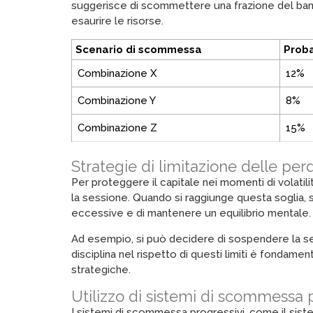
suggerisce di scommettere una frazione del bankro
esaurire le risorse.
Scenario di scommessa
Proba
Combinazione X
12%
Combinazione Y
8%
Combinazione Z
15%
Strategie di limitazione delle perd
Per proteggere il capitale nei momenti di volatilit
la sessione. Quando si raggiunge questa soglia,
eccessive e di mantenere un equilibrio mentale.
Ad esempio, si può decidere di sospendere la ses
disciplina nel rispetto di questi limiti è fonda
strategiche.
Utilizzo di sistemi di scommessa p
I sistemi di scommessa progressivi, come il sist