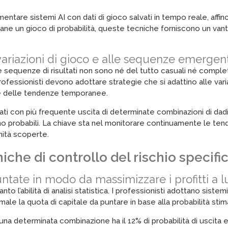
imentare sistemi AI con dati di gioco salvati in tempo reale, affi
e un gioco di probabilità, queste tecniche forniscono un vanta
 variazioni di gioco e alle sequenze emergent
Le sequenze di risultati non sono né del tutto casuali né compl
professionisti devono adottare strategie che si adattino alle var
e delle tendenze temporanee.
ati con più frequente uscita di determinate combinazioni di dad
 probabili. La chiave sta nel monitorare continuamente le tende
nità scoperte.
iche di controllo del rischio specifi
untate in modo da massimizzare i profitti a 
o l’abilità di analisi statistica. I professionisti adottano siste
ale la quota di capitale da puntare in base alla probabilità stima
na determinata combinazione ha il 12% di probabilità di uscita e o