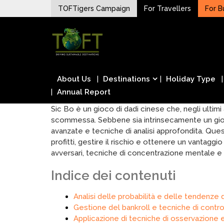
Skip
TOFTigers Campaign
For Travellers
For B
to
Sustaining our world
content
TOFTigers
About Us
Destinations
Holiday Type
Annual Report
Sic Bo è un gioco di dadi cinese che, negli ultimi 
scommessa. Sebbene sia intrinsecamente un gioco 
avanzate e tecniche di analisi approfondita. Ques
profitti, gestire il rischio e ottenere un vantagg
avversari, tecniche di concentrazione mentale e l
Indice dei contenuti
Analisi delle probabilità e delle tendenze 
Gestione del bankroll e tecniche di control
Applicazione di tecniche di osservazione 