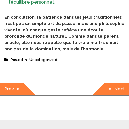
l’équilibre personnel.
En conclusion, la patience dans les jeux traditionnels
n’est pas un simple art du passé, mais une philosophie
vivante, où chaque geste reflète une écoute
profonde du monde naturel. Comme dans le parent
article, elle nous rappelle que la vraie maîtrise naît
non pas de la domination, mais de l’harmonie.
Posted in
Uncategorized
Post
Prev
Next
navigation